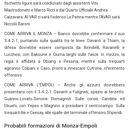
fischietto ligure sarà coadiuvato dagli assistenti Vito
Mastrodonato e Marco Ricci e dal Quarto Ufficiale Andrea
Calzavara. Al VAR ci sarà Federico La Penna mentre l’AVAR sarà
Niccolò Baroni.
COME ARRIVA IL MONZA – Bianco dovrebbe confermare il suo
3‑4‑2‑1, puntando sulla qualità tra le linee. Davanti a Thiam, la
difesa dovrebbe essere composta da Birindelli, Ravanelli e
Lucchesi, con Bakoune e Ciurria larghi sulle fasce. In mezzo, la
regia è affidata a Obiang e Pessina, mentre sulla trequarti
agiranno Colpani e Caso, pronti a innescare Cutrone, riferimento
offensivo.
COME ARRIVA L’EMPOLI – Anche gli azzurri dovrebbero
presentarsi con il 3‑4‑2‑1. Davanti a Fulignati, spazio al terzetto.
Guarino‑Lovato‑Simone Romagnoli. Sulle corsie Candela ed
Ebuehi, con Yepes e Magnino a presidiare il centrocampo. Sulla
trequarti Ilie e Ceesay, alle spalle del terminale offensivo Shpendi.
Probabili formazioni di Monza-Empoli