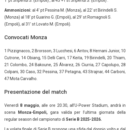
1′ pt Shpendi S. (Empoli) , al 45’+1 st Shpendi S. (Empoli) .
Ammonizioni:
al 4′ pt Pessina M. (Monza), al 22′ st Birindelli S.
(Monza) al 18′ pt Guarino G. (Empoli), al 29′ st Romagnoli S.
(Empoli), al 31′ st Lovato M. (Empoli).
Convocati Monza
1 Pizzignacco, 2 Brorsson, 3 Lucchesi, 6 Antov, 8 Hernani Junior, 10
Cutrone, 14 Obiang, 15 Delli Carri, 17 Keita, 19 Birindelli, 20 Thiam,
21 Colombo, 24 Bakoune, 25 Álvarez, 26 Ciurria, 27 Capolupo, 28
Colpani, 30 Caso, 32 Pessina, 37 Petagna, 43 Strajnar, 44 Carboni,
47 Mota Carvalho.
Presentazione del match
Venerdì
8 maggio
, alle ore 20.30, all’U-Power Stadium, andrà in
scena
Monza-Empoli,
gara valida per l’ultima giornata della
regular season del campionato di
Serie B 2025-2026.
La volata finale di Serie B propone una sfida dal doppio volto e dal