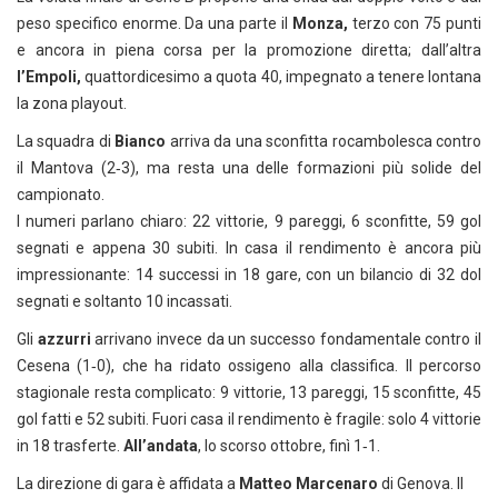
peso specifico enorme. Da una parte il
Monza,
terzo con 75 punti
e ancora in piena corsa per la promozione diretta; dall’altra
l’Empoli,
quattordicesimo a quota 40, impegnato a tenere lontana
la zona playout.
La squadra di
Bianco
arriva da una sconfitta rocambolesca contro
il Mantova (2‑3), ma resta una delle formazioni più solide del
campionato.
I numeri parlano chiaro: 22 vittorie, 9 pareggi, 6 sconfitte, 59 gol
segnati e appena 30 subiti. In casa il rendimento è ancora più
impressionante: 14 successi in 18 gare, con un bilancio di 32 dol
segnati e soltanto 10 incassati.
Gli
azzurri
arrivano invece da un successo fondamentale contro il
Cesena (1‑0), che ha ridato ossigeno alla classifica. Il percorso
stagionale resta complicato: 9 vittorie, 13 pareggi, 15 sconfitte, 45
gol fatti e 52 subiti. Fuori casa il rendimento è fragile: solo 4 vittorie
in 18 trasferte.
All’andata
, lo scorso ottobre, finì 1‑1.
La direzione di gara è affidata a
Matteo Marcenaro
di Genova. Il