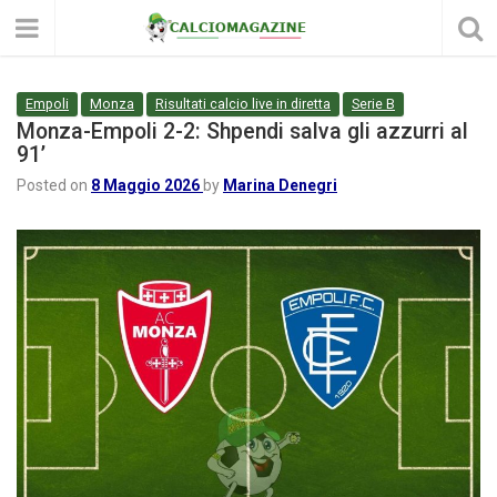
Empoli
Monza
Risultati calcio live in diretta
Serie B
Monza-Empoli 2-2: Shpendi salva gli azzurri al
91’
Posted on
8 Maggio 2026
by
Marina Denegri