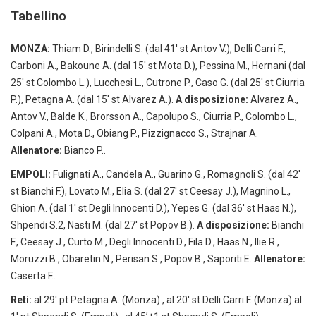
Tabellino
MONZA:
Thiam D., Birindelli S. (dal 41′ st Antov V.), Delli Carri F.,
Carboni A., Bakoune A. (dal 15′ st Mota D.), Pessina M., Hernani (dal
25′ st Colombo L.), Lucchesi L., Cutrone P., Caso G. (dal 25′ st Ciurria
P.), Petagna A. (dal 15′ st Alvarez A.).
A disposizione:
Alvarez A.,
Antov V., Balde K., Brorsson A., Capolupo S., Ciurria P., Colombo L.,
Colpani A., Mota D., Obiang P., Pizzignacco S., Strajnar A.
Allenatore:
Bianco P..
EMPOLI:
Fulignati A., Candela A., Guarino G., Romagnoli S. (dal 42′
st Bianchi F.), Lovato M., Elia S. (dal 27′ st Ceesay J.), Magnino L.,
Ghion A. (dal 1′ st Degli Innocenti D.), Yepes G. (dal 36′ st Haas N.),
Shpendi S.2, Nasti M. (dal 27′ st Popov B.).
A disposizione:
Bianchi
F., Ceesay J., Curto M., Degli Innocenti D., Fila D., Haas N., Ilie R.,
Moruzzi B., Obaretin N., Perisan S., Popov B., Saporiti E.
Allenatore:
Caserta F..
Reti:
al 29′ pt Petagna A. (Monza) , al 20′ st Delli Carri F. (Monza) al