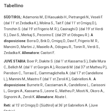
Tabellino
SÜDTIROL:
Adamonis M., El Kaouakibi H., Pietrangeli N., Veseli F.
(dal 11′ st Zedadka K.), Molina S., Tait F. (dal 11′ st Crnigoj D.),
Tronchin S. (dal 19′ st Frigerio M. R.), Casiraghi D. (dal 19′ st Verdi
S.), Davi S., Merkaj S., Pecorino E. (dal 29′ st Odogwu R.).
A
disposizione:
Borra D., Brik D., Crnigoj D., Davi F., Frigerio M. R.,
Mancini D., Martini J., Masiello A., Odogwu R., Tonin R., Verdi S.,
Zedadka K.
Allenatore:
Castori F..
JUVE STABIA:
Boer P., Diakite S. (dal 1′ st Kassama S.), Dalle Mura
C., Bellich M. (dal 1′ st Giorgini A.), Ricciardi M. (dal 37′ st Matheu P.),
Pierobon C., Torrasi E., Ciammaglichella A. (dal 17′ st Candellone
L.), Mannini M., Maistro F. (dal 1′ st Zeroli K.), Gabrielloni A..
A
disposizione:
Burnete R., Cacciamani A., Candellone L., Carissoni
L., Giorgini A., Kassama S., Leone G., Matheu P., Mosti N., Okoro A.,
Signorini A., Zeroli K.
Allenatore:
Abate I..
Reti:
al 15′ st Crnigoj D. (Südtirol) al 36′ pt Gabrielloni A. (Juve