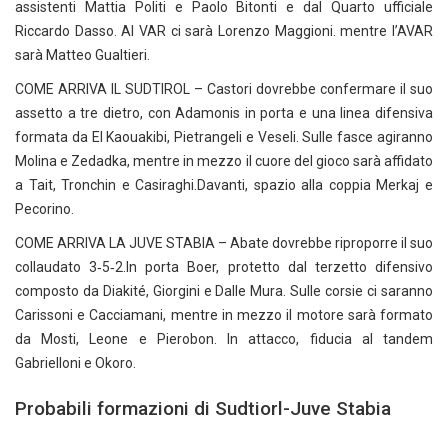
assistenti Mattia Politi e Paolo Bitonti e dal Quarto ufficiale
Riccardo Dasso. Al VAR ci sarà Lorenzo Maggioni. mentre l’AVAR
sarà Matteo Gualtieri.
COME ARRIVA IL SUDTIROL – Castori dovrebbe confermare il suo
assetto a tre dietro, con Adamonis in porta e una linea difensiva
formata da El Kaouakibi, Pietrangeli e Veseli. Sulle fasce agiranno
Molina e Zedadka, mentre in mezzo il cuore del gioco sarà affidato
a Tait, Tronchin e Casiraghi.Davanti, spazio alla coppia Merkaj e
Pecorino.
COME ARRIVA LA JUVE STABIA – Abate dovrebbe riproporre il suo
collaudato 3‑5‑2.In porta Boer, protetto dal terzetto difensivo
composto da Diakité, Giorgini e Dalle Mura. Sulle corsie ci saranno
Carissoni e Cacciamani, mentre in mezzo il motore sarà formato
da Mosti, Leone e Pierobon. In attacco, fiducia al tandem
Gabrielloni e Okoro.
Probabili formazioni di Sudtiorl-Juve Stabia