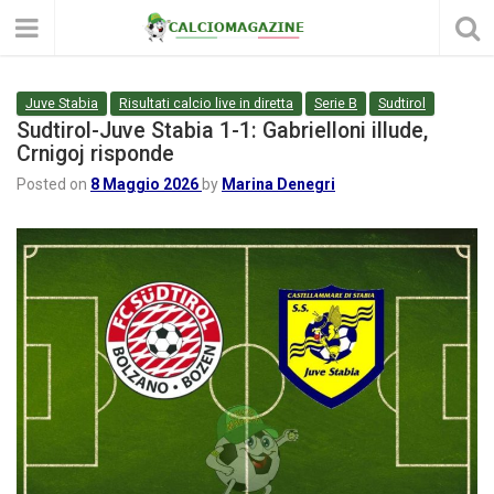
Juve Stabia
Risultati calcio live in diretta
Serie B
Sudtirol
Sudtirol-Juve Stabia 1-1: Gabrielloni illude,
Crnigoj risponde
Posted on
8 Maggio 2026
by
Marina Denegri