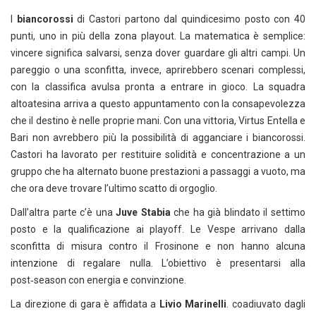
I
biancorossi
di Castori partono dal quindicesimo posto con 40
punti, uno in più della zona playout. La matematica è semplice:
vincere significa salvarsi, senza dover guardare gli altri campi. Un
pareggio o una sconfitta, invece, aprirebbero scenari complessi,
con la classifica avulsa pronta a entrare in gioco. La squadra
altoatesina arriva a questo appuntamento con la consapevolezza
che il destino è nelle proprie mani. Con una vittoria, Virtus Entella e
Bari non avrebbero più la possibilità di agganciare i biancorossi.
Castori ha lavorato per restituire solidità e concentrazione a un
gruppo che ha alternato buone prestazioni a passaggi a vuoto, ma
che ora deve trovare l’ultimo scatto di orgoglio.
Dall’altra parte c’è una
Juve Stabia
che ha già blindato il settimo
posto e la qualificazione ai playoff. Le Vespe arrivano dalla
sconfitta di misura contro il Frosinone e non hanno alcuna
intenzione di regalare nulla. L’obiettivo è presentarsi alla
post‑season con energia e convinzione.
La direzione di gara è affidata a
Livio Marinelli
. coadiuvato dagli