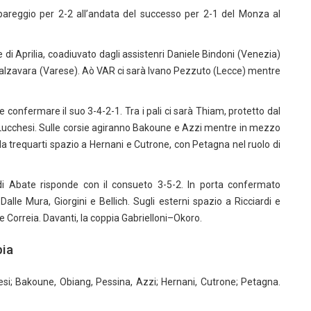
pareggio per 2-2 all’andata del successo per 2-1 del Monza al
 di Aprilia, coadiuvato dagli assistenri Daniele Bindoni (Venezia)
 Calzavara (Varese). Aò VAR ci sarà Ivano Pezzuto (Lecce) mentre
nfermare il suo 3-4-2-1. Tra i pali ci sarà Thiam, protetto dal
e Lucchesi. Sulle corsie agiranno Bakoune e Azzi mentre in mezzo
la trequarti spazio a Hernani e Cutrone, con Petagna nel ruolo di
Abate risponde con il consueto 3-5-2. In porta confermato
lle Mura, Giorgini e Bellich. Sugli esterni spazio a Ricciardi e
Correia. Davanti, la coppia Gabrielloni–Okoro.
bia
hesi; Bakoune, Obiang, Pessina, Azzi; Hernani, Cutrone; Petagna.