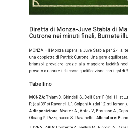
Diretta di Monza-Juve Stabia di Ma
Cutrone nei minuti finali, Burnete ill
MONZA – Il Monza supera la Juve Stabia per 2-1 al term
una doppietta di Patrick Cutrone. Una gara equilibrata, 
brianzoli prevalere grazie alla maggiore lucidità ne
provato a riaprire il discorso qualificazione con il gol 
Tabellino
MONZA:
Thiam D., Birindelli S., Delli Carri F. (dal 11′ s
P. (dal 39′ st Ravanelli L.), Colpani A. (dal 12′ st Hernani
A disposizione:
Alvarez A., Antov V., Brorsson A., Capolu
Obiang P., Pizzignacco S., Ravanelli L.
Allenatore:
Bianc
JUVE STABIA:
Confente A., Bellich M., Giorgini A., Dalle 