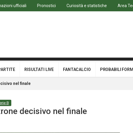
azioni ufficiali
Pronostici
Curiosità e statistiche
Area Te
PARTITE
RISULTATI LIVE
FANTACALCIO
PROBABILI FOR
isivo nel finale
erie B
one decisivo nel finale