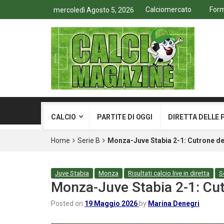
Calciomercato
Form
mercoledì Agosto 5, 2026
CALCIO
PARTITE DI OGGI
DIRETTA DELLE 
Home
Serie B
Monza-Juve Stabia 2-1: Cutrone dec
Juve Stabia
Monza
Risultati calcio live in diretta
S
Monza-Juve Stabia 2-1: Cutr
Posted on
19 Maggio 2026
by
Marina Denegri