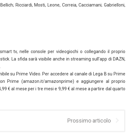
ellich; Ricciardi, Mosti, Leone, Correia, Cacciamani; Gabrielloni,
g
mart tv, nelle console per videogiochi o collegando il proprio
ick. La sfida sarà visibile anche in streaming sull’app di DAZN,
.
onibile su Prime Video. Per accedere al canale di Lega B su Prime
on Prime (amazon.it/amazonprime) e aggiungere al proprio
99 € al mese per i tre mesi e 9,99 € al mese a partire dal quarto
Prossimo articolo