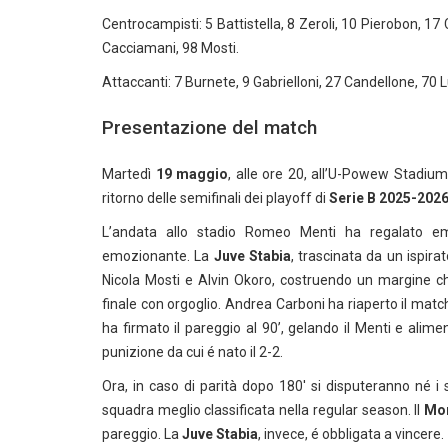
Centrocampisti: 5 Battistella, 8 Zeroli, 10 Pierobon, 17
Cacciamani, 98 Mosti.
Attaccanti: 7 Burnete, 9 Gabrielloni, 27 Candellone, 70
Presentazione del match
Martedì
19 maggio
, alle ore 20, all’U-Powew Stadiu
ritorno delle semifinali dei playoff di
Serie B 2025-202
L’andata allo stadio Romeo Menti ha regalato em
emozionante. La
Juve Stabia
, trascinata da un ispira
Nicola Mosti e Alvin Okoro, costruendo un margine ch
finale con orgoglio. Andrea Carboni ha riaperto il matc
ha firmato il pareggio al 90’, gelando il Menti e alim
punizione da cui é nato il 2-2.
Ora, in caso di parità dopo 180′ si disputeranno né i s
squadra meglio classificata nella regular season. Il
Mo
pareggio. La
Juve Stabia
, invece, é obbligata a vincere.