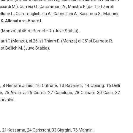
cciardi M.), Correia O., Cacciamani A., Maistro F. (dal 1′ st Zeroli
llone L., Ciammaglichella A., Gabrielloni A., Kassama S., Mannini
 K.
Allenatore:
Abate I..
. (Monza) al 45′ st Burnete R. (Juve Stabia) .
Carri F. (Monza), al 26′ st Thiam D. (Monza) al 35′ st Burnete R.
 st Bellich M. (Juve Stabia).
, 8 Hernani Junior, 10 Cutrone, 13 Ravanelli, 14 Obiang, 15 Delli
e, 25 Álvarez, 26 Ciurria, 27 Capolupo, 28 Colpani, 30 Caso, 32
Carvalho.
ra, 21 Kassama, 24 Carissoni, 33 Giorgini, 76 Mannini.