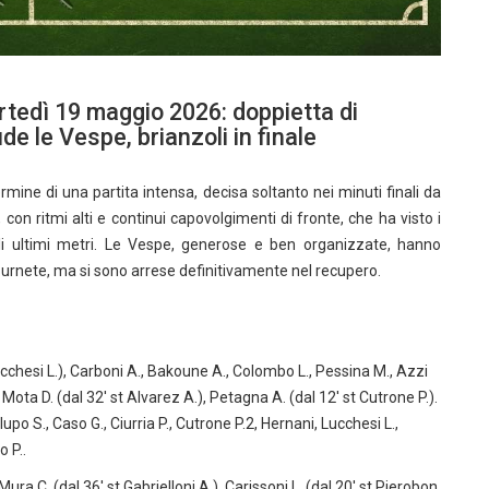
rtedì 19 maggio 2026: doppietta di
ude le Vespe, brianzoli in finale
ine di una partita intensa, decisa soltanto nei minuti finali da
con ritmi alti e continui capovolgimenti di fronte, che ha visto i
gli ultimi metri. Le Vespe, generose e ben organizzate, hanno
di Burnete, ma si sono arrese definitivamente nel recupero.
t Lucchesi L.), Carboni A., Bakoune A., Colombo L., Pessina M., Azzi
), Mota D. (dal 32′ st Alvarez A.), Petagna A. (dal 12′ st Cutrone P.).
po S., Caso G., Ciurria P., Cutrone P.2, Hernani, Lucchesi L.,
o P..
Mura C. (dal 36′ st Gabrielloni A.), Carissoni L. (dal 20′ st Pierobon