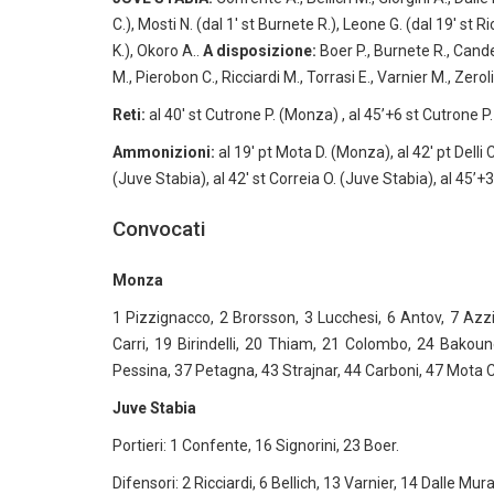
C.), Mosti N. (dal 1′ st Burnete R.), Leone G. (dal 19′ st Ri
K.), Okoro A..
A disposizione:
Boer P., Burnete R., Cande
M., Pierobon C., Ricciardi M., Torrasi E., Varnier M., Zeroli
Reti:
al 40′ st Cutrone P. (Monza) , al 45’+6 st Cutrone P
Ammonizioni:
al 19′ pt Mota D. (Monza), al 42′ pt Delli 
(Juve Stabia), al 42′ st Correia O. (Juve Stabia), al 45’+3
Convocati
Monza
1 Pizzignacco, 2 Brorsson, 3 Lucchesi, 6 Antov, 7 Azzi
Carri, 19 Birindelli, 20 Thiam, 21 Colombo, 24 Bakoun
Pessina, 37 Petagna, 43 Strajnar, 44 Carboni, 47 Mota 
Juve Stabia
Portieri: 1 Confente, 16 Signorini, 23 Boer.
Difensori: 2 Ricciardi, 6 Bellich, 13 Varnier, 14 Dalle Mu