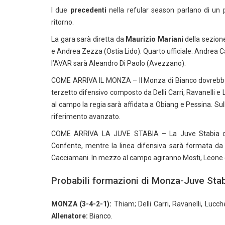
I due
precedenti
nella refular season parlano di un 
ritorno.
La gara sarà diretta da
Maurizio Mariani
della sezione
e Andrea Zezza (Ostia Lido). Quarto ufficiale: Andrea
l’AVAR sarà Aleandro Di Paolo (Avezzano).
COME ARRIVA IL MONZA – Il Monza di Bianco dovrebbe co
terzetto difensivo composto da Delli Carri, Ravanelli 
al campo la regia sarà affidata a Obiang e Pessina. Sul
riferimento avanzato.
COME ARRIVA LA JUVE STABIA – La Juve Stabia di 
Confente, mentre la linea difensiva sarà formata da Da
Cacciamani. In mezzo al campo agiranno Mosti, Leone e 
Probabili formazioni di Monza-Juve Sta
MONZA (3-4-2-1):
Thiam; Delli Carri, Ravanelli, Lucc
Allenatore:
Bianco.