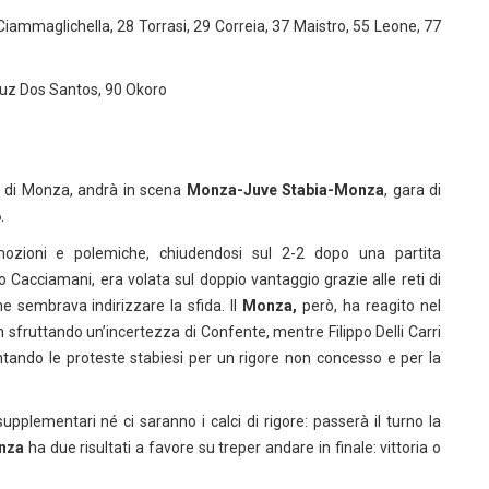
 Ciammaglichella, 28 Torrasi, 29 Correia, 37 Maistro, 55 Leone, 77
 Luz Dos Santos, 90 Okoro
m di Monza, andrà in scena
Monza-Juve Stabia-Monza
, gara di
6
.
ozioni e polemiche, chiudendosi sul 2-2 dopo una partita
to Cacciamani, era volata sul doppio vantaggio grazie alle reti di
e sembrava indirizzare la sfida. Il
Monza,
però, ha reagito nel
h sfruttando un’incertezza di Confente, mentre Filippo Delli Carri
entando le proteste stabiesi per un rigore non concesso e per la
upplementari né ci saranno i calci di rigore: passerà il turno la
nza
ha due risultati a favore su treper andare in finale: vittoria o