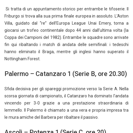
Si tratta di un appuntamento storico per entrambe le tifoserie. Il
Friburgo si trova alla sua prima finale europea in assoluto. L’Aston
Villa, guidato dal “re” dell’Europa League Unai Emery, torna a
giocarsi un trofeo continentale dopo 44 anni dall’ultima volta (la
Coppa dei Campioni del 1982). Entrambe le squadre sono arrivate
fin qui ribaltando i match di andata delle semifinali: i tedeschi
hanno eliminato il Braga, mentre gli inglesi hanno superato il
Nottingham Forest.
Palermo – Catanzaro 1 (Serie B, ore 20.30)
Sfida decisiva per gli spareggi promozione verso la Serie A. Nella
scorsa giornata di campionato, il Catanzaro ha dominato l’andata
vincendo per 3-0 grazie a una prestazione straordinaria di
Iemmello. Il Palermo è chiamato a una vera e propria impresa tra
le mura amiche del Barbera per ribaltare il passivo.
Ascoli – Potenza 1 (Serie C, ore 20)