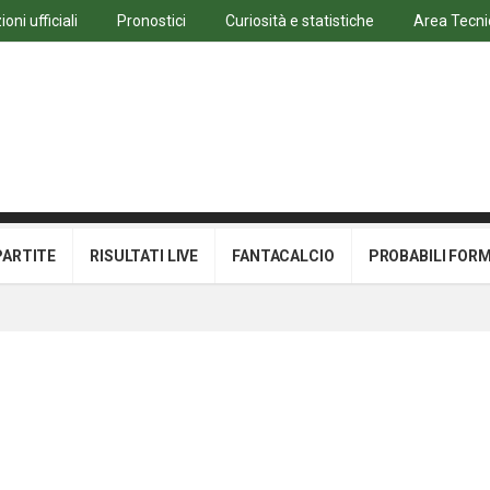
oni ufficiali
Pronostici
Curiosità e statistiche
Area Tecni
PARTITE
RISULTATI LIVE
FANTACALCIO
PROBABILI FOR