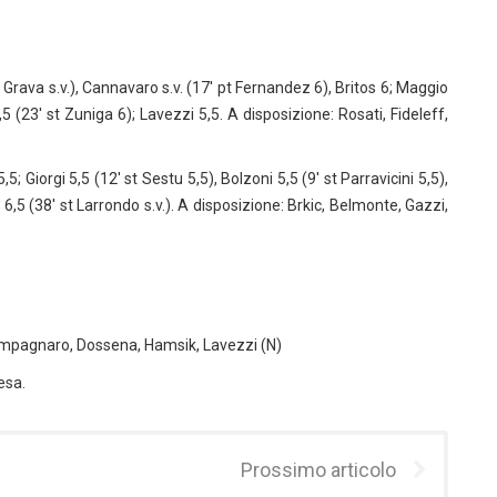
Grava s.v.), Cannavaro s.v. (17′ pt Fernandez 6), Britos 6; Maggio
 (23′ st Zuniga 6); Lavezzi 5,5. A disposizione: Rosati, Fideleff,
 5,5; Giorgi 5,5 (12′ st Sestu 5,5), Bolzoni 5,5 (9′ st Parravicini 5,5),
6,5 (38′ st Larrondo s.v.). A disposizione: Brkic, Belmonte, Gazzi,
 Campagnaro, Dossena, Hamsik, Lavezzi (N)
esa.
Prossimo articolo