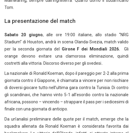
Mainwaring, sempre dall’Inghilterra. Quarto uomo il sudafricano
Tom.
La presentazione del match
Sabato 20 giugno
, alle ore 19:00 italiane, allo stadio “NRG
Stadium” di Houston, andrà in scena Olanda-Svezia, match valido
per la seconda giornata del
Girone F dei Mondiali 2026.
Gli
orange devono evitare una clamorosa eliminazione, quindi
costretti alla vittoria. Discorso diverso per gli svedesi..
La nazionale di Ronald Koeman, dopo il pareggio per 2-2 alla prima
giornata contro il Giappone, è chiamata a vincere per non rischiare
di doversi giocare tutto nell’ultima gara contro la Tunisia. Di contro
gli scandinavi, che hanno vinto 5-1 all’esordio contro la nazionale
africana, possono – vincendo – strappare il pass per i sedicesimi di
finale con una giornata di anticipo.
Da un’analisi preliminare delle quote per il match, emerge che la
squadra allenata da Ronald Koeman è considerata favorita dai