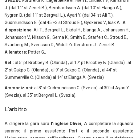
SVEZIA:
Nordfeldt K., Lagerbielke G., Hien I., Lindelof V., Karlstrom
J. (dal 11′ st Zeneli B.), Bernhardsson A. (dal 10′ st Elanga A.),
Nygren B. (dal 11′ st Bergvall L.), Ayari Y. (dal 34′ st Ali T.),
Gudmundsson G. (dal 45’+3 st Stroud E.), Gyökeres V., Isak A..
A
disposizione:
Ali T., Bergvall L., Ekdal H., Elanga A., Johansson H.,
Johansson V., Nilsson G., Sema K., Smith E., Starfelt C., Stroud E.,
Svanberg M., Svensson D., Widell Zetterstrom J., Zeneli B.
Allenatore:
Potter G..
Reti:
al 5′ pt Brobbey B. (Olanda) , al 17′ pt Brobbey B. (Olanda) , al
2′ st Gakpo C. (Olanda) , al 9′ st Gakpo C. (Olanda) , al 44′ st
Summerville C. (Olanda) al 14′ st Elanga A. (Svezia) .
Ammonizioni:
al 8′ st Gudmundsson G. (Svezia), al 30′ st Ayari Y.
(Svezia), al 35′ st Bergvall L. (Svezia).
L’arbitro
A dirigere la gara sarà
l’inglese Oliver,
A completare la squadra
saranno il primo assistente Port e il secondo assistente