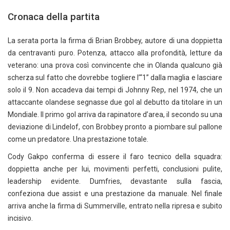
Cronaca della partita
La serata porta la firma di Brian Brobbey, autore di una doppietta
da centravanti puro. Potenza, attacco alla profondità, letture da
veterano: una prova così convincente che in Olanda qualcuno già
scherza sul fatto che dovrebbe togliere l’“1” dalla maglia e lasciare
solo il 9. Non accadeva dai tempi di Johnny Rep, nel 1974, che un
attaccante olandese segnasse due gol al debutto da titolare in un
Mondiale. Il primo gol arriva da rapinatore d’area, il secondo su una
deviazione di Lindelof, con Brobbey pronto a piombare sul pallone
come un predatore. Una prestazione totale.
Cody Gakpo conferma di essere il faro tecnico della squadra:
doppietta anche per lui, movimenti perfetti, conclusioni pulite,
leadership evidente. Dumfries, devastante sulla fascia,
confeziona due assist e una prestazione da manuale. Nel finale
arriva anche la firma di Summerville, entrato nella ripresa e subito
incisivo.