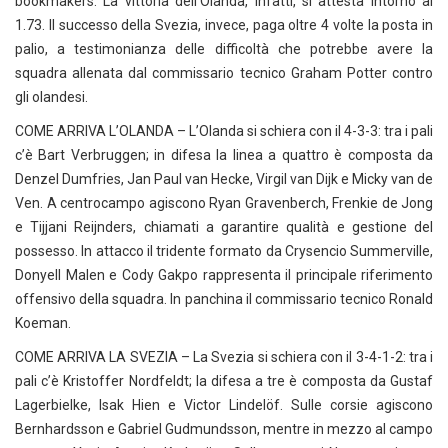
bookmakers. La vittoria dell’Olanda, infatti, si attesta intorno al
1.73. Il successo della Svezia, invece, paga oltre 4 volte la posta in
palio, a testimonianza delle difficoltà che potrebbe avere la
squadra allenata dal commissario tecnico Graham Potter contro
gli olandesi.
COME ARRIVA L’OLANDA – L’Olanda si schiera con il 4-3-3: tra i pali
c’è Bart Verbruggen; in difesa la linea a quattro è composta da
Denzel Dumfries, Jan Paul van Hecke, Virgil van Dijk e Micky van de
Ven. A centrocampo agiscono Ryan Gravenberch, Frenkie de Jong
e Tijjani Reijnders, chiamati a garantire qualità e gestione del
possesso. In attacco il tridente formato da Crysencio Summerville,
Donyell Malen e Cody Gakpo rappresenta il principale riferimento
offensivo della squadra. In panchina il commissario tecnico Ronald
Koeman.
COME ARRIVA LA SVEZIA – La Svezia si schiera con il 3-4-1-2: tra i
pali c’è Kristoffer Nordfeldt; la difesa a tre è composta da Gustaf
Lagerbielke, Isak Hien e Victor Lindelöf. Sulle corsie agiscono
Bernhardsson e Gabriel Gudmundsson, mentre in mezzo al campo