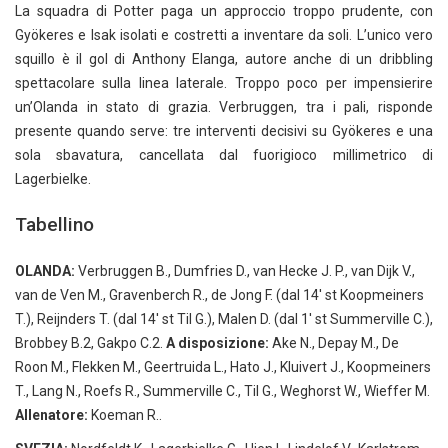
La squadra di Potter paga un approccio troppo prudente, con
Gyökeres e Isak isolati e costretti a inventare da soli. L’unico vero
squillo è il gol di Anthony Elanga, autore anche di un dribbling
spettacolare sulla linea laterale. Troppo poco per impensierire
un’Olanda in stato di grazia. Verbruggen, tra i pali, risponde
presente quando serve: tre interventi decisivi su Gyökeres e una
sola sbavatura, cancellata dal fuorigioco millimetrico di
Lagerbielke.
Tabellino
OLANDA:
Verbruggen B., Dumfries D., van Hecke J. P., van Dijk V.,
van de Ven M., Gravenberch R., de Jong F. (dal 14′ st Koopmeiners
T.), Reijnders T. (dal 14′ st Til G.), Malen D. (dal 1′ st Summerville C.),
Brobbey B.2, Gakpo C.2.
A disposizione:
Ake N., Depay M., De
Roon M., Flekken M., Geertruida L., Hato J., Kluivert J., Koopmeiners
T., Lang N., Roefs R., Summerville C., Til G., Weghorst W., Wieffer M.
Allenatore:
Koeman R..