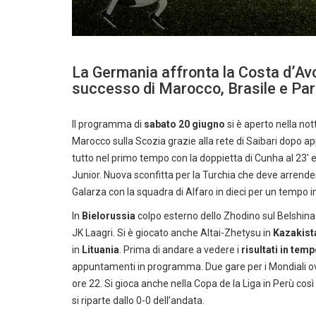
La Germania affronta la Costa d’Avo
successo di Marocco, Brasile e Pa
Il programma di
sabato 20 giugno
si è aperto nella not
Marocco sulla Scozia grazie alla rete di Saibari dopo app
tutto nel primo tempo con la doppietta di Cunha al 23′ e 36
Junior. Nuova sconfitta per la Turchia che deve arrend
Galarza con la squadra di Alfaro in dieci per un tempo in
In
Bielorussia
colpo esterno dello Zhodino sul Belshina
JK Laagri. Si è giocato anche Altai-Zhetysu in
Kazakist
in
Lituania
. Prima di andare a vedere i
risultati in tem
appuntamenti in programma. Due gare per i Mondiali ov
ore 22. Si gioca anche nella Copa de la Liga in Perù così 
si riparte dallo 0-0 dell’andata.