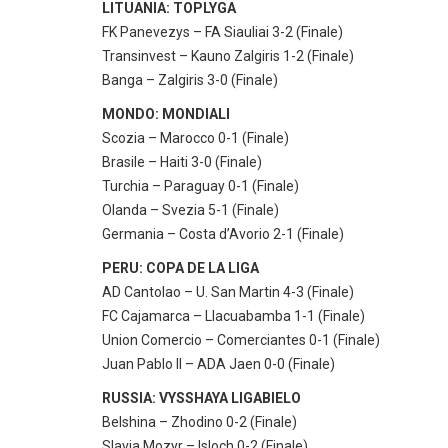
LITUANIA: TOPLYGA
FK Panevezys – FA Siauliai 3-2 (Finale)
Transinvest – Kauno Zalgiris 1-2 (Finale)
Banga – Zalgiris 3-0 (Finale)
MONDO: MONDIALI
Scozia – Marocco 0-1 (Finale)
Brasile – Haiti 3-0 (Finale)
Turchia – Paraguay 0-1 (Finale)
Olanda – Svezia 5-1 (Finale)
Germania – Costa d’Avorio 2-1 (Finale)
PERU: COPA DE LA LIGA
AD Cantolao – U. San Martin 4-3 (Finale)
FC Cajamarca – Llacuabamba 1-1 (Finale)
Union Comercio – Comerciantes 0-1 (Finale)
Juan Pablo II – ADA Jaen 0-0 (Finale)
RUSSIA: VYSSHAYA LIGABIELO
Belshina – Zhodino 0-2 (Finale)
Slavia Mozyr – Isloch 0-2 (Finale)