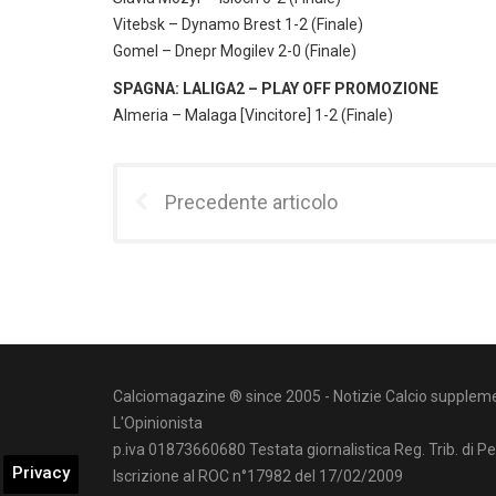
Vitebsk – Dynamo Brest 1-2 (Finale)
Gomel – Dnepr Mogilev 2-0 (Finale)
SPAGNA: LALIGA2 – PLAY OFF PROMOZIONE
Almeria – Malaga [Vincitore] 1-2 (Finale)
Precedente articolo
Calciomagazine ® since 2005 - Notizie Calcio suppleme
L'Opinionista
p.iva 01873660680 Testata giornalistica Reg. Trib. di P
Privacy
Iscrizione al ROC n°17982 del 17/02/2009