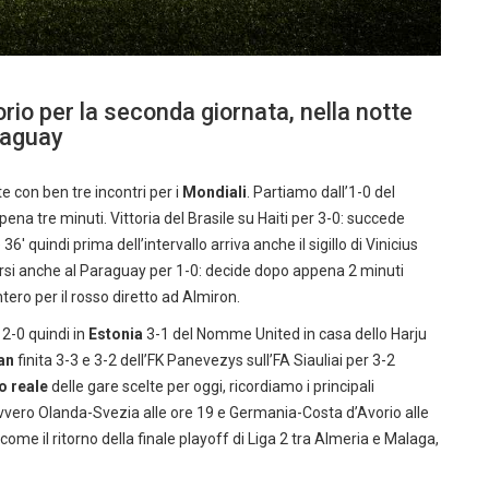
rio per la seconda giornata, nella notte
raguay
te con ben tre incontri per i
Mondiali
. Partiamo dall’1-0 del
ena tre minuti. Vittoria del Brasile su Haiti per 3-0: succede
′ quindi prima dell’intervallo arriva anche il sigillo di Vinicius
ersi anche al Paraguay per 1-0: decide dopo appena 2 minuti
tero per il rosso diretto ad Almiron.
 2-0 quindi in
Estonia
3-1 del Nomme United in casa dello Harju
an
finita 3-3 e 3-2 dell’FK Panevezys sull’FA Siauliai per 3-2
po reale
delle gare scelte per oggi, ricordiamo i principali
vero Olanda-Svezia alle ore 19 e Germania-Costa d’Avorio alle
come il ritorno della finale playoff di Liga 2 tra Almeria e Malaga,