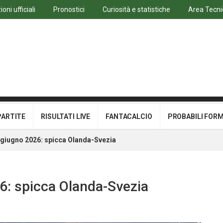
oni ufficiali
Pronostici
Curiosità e statistiche
Area Tecni
PARTITE
RISULTATI LIVE
FANTACALCIO
PROBABILI FOR
20 giugno 2026: spicca Olanda-Svezia
026: spicca Olanda-Svezia