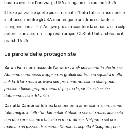
basta a invertire l’inerzia: gli USA allungano e chiudono 20-25.
Il terzo parziale è quello più complicato: l’Italia fatica in ricezione e
in attacco, mentre gli USA mantengono un ritmo costante e
allungano fino al 2-7. Adigwe prova a scuotere la squadra con colpi
potenti e un ace, ma il gap resta ampio. Gli Stati Uniti archiviano il
match 16-25.
Le parole delle protagoniste
Sarah Fahr
non nasconde l’amarezza:
«È una sconfitta che brucia.
Abbiamo commesso troppi errori gratuiti contro una squadra molto
solida. Il loro muro arrivava sempre bene, noi siamo state poco
precise. Questo gruppo merita di più, ma la partita ci dice che
dobbiamo salire di livello».
Carlotta Cambi
sottolinea la superiorità americana:
«Loro hanno
fatto meglio in tutti i fondamentali. Abbiamo ricevuto male, attaccato
con poca precisione e faticato in muro‑difesa. Nel primo set ci è
mancato un pizzico di cinismo. Domani ci aspetta il Giappone, una