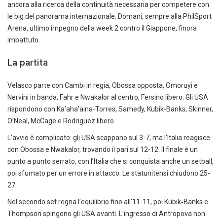
ancora alla ricerca della continuità necessaria per competere con
le big del panorama internazionale. Domani, sempre alla PhilSport
Arena, ultimo impegno della week 2 contro il Giappone, finora
imbattuto.
La partita
Velasco parte con Cambi in regia, Obossa opposta, Omoruyi e
Nervini in banda, Fahr e Nwakalor al centro, Fersino libero. Gli USA
rispondono con Ka’aha’aina‑Torres, Samedy, Kubik‑Banks, Skinner,
O’Neal, McCage e Rodriguez libero.
L’avvio è complicato: gli USA scappano sul 3-7, ma l’Italia reagisce
con Obossa e Nwakalor, trovando il pari sul 12-12. Il finale è un
punto a punto serrato, con l’Italia che si conquista anche un setball,
poi sfumato per un errore in attacco. Le statunitensi chiudono 25-
27.
Nel secondo set regna l’equilibrio fino all’11-11, poi Kubik‑Banks e
Thompson spingono gli USA avanti. L’ingresso di Antropova non