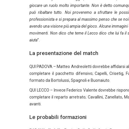
giocare un ruolo molto importante. Non è detto comunque c
può ribaltare tutto. Noi proveremo a sfruttare le possi
professionista e si prepara al massimo penso che se noi gi
avendo una visione più ampia del gioco. Alcune immagini c
movimenti. Non dico che teme il Lecco dico che lui fa i
aiuta
”.
La presentazione del match
QUI PADOVA – Matteo Andreoletti dovrebbe affidarsi al 3-4
completare il pacchetto difensivo; Capelli, Crisetig,
formato da Bortolussi, Spagnoli e Buonaiuto.
QUI LECCO – Invece Federico Valente dovrebbe rispondere 
completare il reparto arretrato; Cavallini, Zanellato,
avanti.
Le probabili formazioni