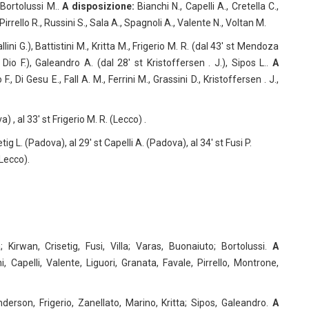
, Bortolussi M..
A disposizione:
Bianchi N., Capelli A., Cretella C.,
irrello R., Russini S., Sala A., Spagnoli A., Valente N., Voltan M.
lini G.), Battistini M., Kritta M., Frigerio M. R. (dal 43′ st Mendoza
Dio F.), Galeandro A. (dal 28′ st Kristoffersen . J.), Sipos L..
A
F., Di Gesu E., Fall A. M., Ferrini M., Grassini D., Kristoffersen . J.,
) , al 33′ st Frigerio M. R. (Lecco) .
tig L. (Padova), al 29′ st Capelli A. (Padova), al 34′ st Fusi P.
(Lecco).
ta; Kirwan, Crisetig, Fusi, Villa; Varas, Buonaiuto; Bortolussi.
A
, Capelli, Valente, Liguori, Granata, Favale, Pirrello, Montrone,
nderson, Frigerio, Zanellato, Marino, Kritta; Sipos, Galeandro.
A