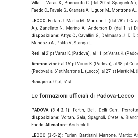
Villa L., Varas K., Buonaiuto C. (dal 20′ st Spagnoli A.)
Faedo C., Favale G., Granata A., Liguori M., Montrone A., P
LECCO:
Furlan J., Martic M., Marrone L. (dal 28′ st Caval
A.), Zanellato N., Marino A., Anderson D. (dal 1′ st Di 
disposizione:
Attys C., Cavallini G., Dalmasso J., Di Dio 
Mendoza A., Polito V., Stanga L.
Reti:
al 2′ pt Varas K. (Padova) , al 11′ pt Varas K. (Padova
Ammonizioni:
al 15′ pt Varas K. (Padova), al 38′ pt Crise
(Padova) al 6′ st Marrone L. (Lecco), al 27′ st Martic M. 
Recupero:
0′ pt, 5′ st
Le formazioni ufficiali di Padova-Lecco
PADOVA (3-4-2-1):
Fortin, Belli, Delli Carri, Perrot
disposizione:
Voltan, Sala, Spagnoli, Cretella, Bianchi
Faedo.
Allenatore:
Andreoletti
LECCO (3-5-2):
Furlan; Battistini, Marrone, Martic; A