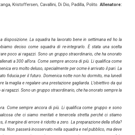
anga, Kristoffersen, Cavallini, Di Dio, Padilla, Polito.
Allenatore:
i a disposizione. La squadra ha lavorato bene in settimana ed ho la
Abbiamo deciso come squadra di re-integrarlo. È stata una scelta
rare poco ai ragazzi. Sono un gruppo straordinario, che ha onorato
lenati a 300 all’ora. Come sempre ancora di più. Li qualifica come
enica ero molto deluso, specialmente per ocme è arrivato il pari. La
dato fiducia per il futuro. Domenica notte non ho dormito, ma lunedì
e la maglia e regalare una prestazione gagliarda. L’obiettivo da qui
co ai ragazzi. Sono un gruppo straordinario, che ha onorato sempre la
’ora. Come sempre ancora di più. Li qualifica come gruppo e sono
ualcosa che ci siamo meritati e tenercela stretta perché ci stiamo
, il margine di errore è ridotto a zero. La preparazione della sfida?
 prima. Non passerà inosservato nella squadra e nel pubblico, ma deve