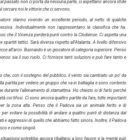
e al passato non ci porta da nessuna parte, ci aspettano ancora sfide
 cercare noi le vittorie che ci servono.
natore stanno vivendo un eccellente periodo, al netto di qualche
ssiva. Individualmente non rappresentano la classifica che ha.
o che il Vicenza perderà punti contro la Clodiense. Ci aspetta una
partiti tattici. Sarà diversa rispetto all’Atalanta. A livello difensivo
ecce all’arco. Buonaiuto è un giocatore di categoria superiore. Penso
 penso sia il suo ruolo. Ci fornisce tanti soluzioni e può fare tanto e
 che, con il sostegno del pubblico, il vento sia cambiato un po’ da
la partita per vedere un gruppo che va in battaglia e sono contento
nche durante l’allenamento di stamattina. Ho chiesto io di farlo perchè
età coi tifosi. Ci sono ancora quattro partite da fare, tutte importanti
er la zona alta. Penso che il Padova sia un animale ferito e di
er evitare la possibilità di andare a quattro punti di distanza dal
e aggressivi di quello che abbiamo fatto sinora. Inoltre, il Padova
ioco e come singoli.
situazione potrebbe ancora ribaltarsi a loro favore e la mente può