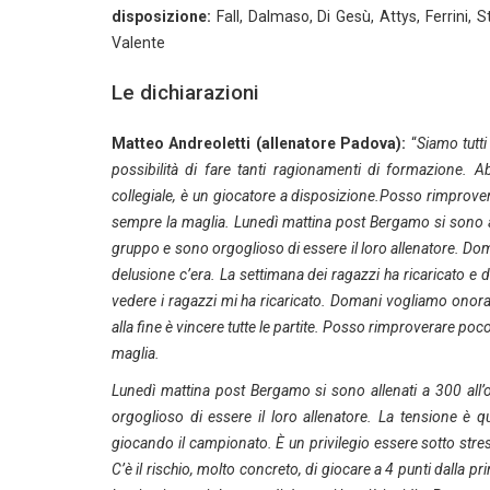
disposizione:
Fall, Dalmaso, Di Gesù, Attys, Ferrini, St
Valente
Le dichiarazioni
Matteo Andreoletti (allenatore Padova):
“
Siamo tutt
possibilità di fare tanti ragionamenti di formazione. 
collegiale, è un giocatore a disposizione.Posso rimprove
sempre la maglia. Lunedì mattina post Bergamo si sono al
gruppo e sono orgoglioso di essere il loro allenatore. Dom
delusione c’era. La settimana dei ragazzi ha ricaricato e 
vedere i ragazzi mi ha ricaricato. Domani vogliamo onorar
alla fine è vincere tutte le partite. Posso rimproverare po
maglia.
Lunedì mattina post Bergamo si sono allenati a 300 all
orgoglioso di essere il loro allenatore. La tensione è q
giocando il campionato. È un privilegio essere sotto stress
C’è il rischio, molto concreto, di giocare a 4 punti dalla