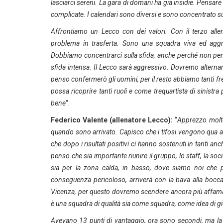
lasciarci sereni. La gara di domani ha già insidie. Pensar
complicate. I calendari sono diversi e sono concentrato sul
Affrontiamo un Lecco con dei valori. Con il terzo alle
problema in trasferta. Sono una squadra viva ed aggre
Dobbiamo concentrarci sulla sfida, anche perché non pens
sfida intensa. Il Lecco sarà aggressivo. Dovremo alternare s
penso confermerò gli uomini, per il resto abbiamo tanti fr
possa ricoprire tanti ruoli e come trequartista di sinistra
bene
“.
Federico Valente (allenatore Lecco):
“
Apprezzo molto
quando sono arrivato. Capisco che i tifosi vengono qua al
che dopo i risultati positivi ci hanno sostenuti in tanti a
penso che sia importante riunire il gruppo, lo staff, la soci
sia per la zona calda, in basso, dove siamo noi che p
conseguenza pericoloso, arriverà con la bava alla bocca p
Vicenza, per questo dovremo scendere ancora più affamati 
è una squadra di qualità sia come squadra, come idea di g
Avevano 13 punti di vantaggio, ora sono secondi, ma la 