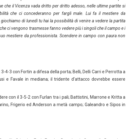
he il Vicenza vada dritto per dritto adesso, nelle ultime partite si
bilità che ci concederanno per fargli male. Lui fa il mestiere da
ochiamo di lunedì tu hai la possibilità di venire a vedere la partita
he ci vengono trasmesse fanno vedere più i singoli che il campo e i
l suo mestiere da professionista. Scendere in campo con paura non
-3 con Fortin a difesa della porta; Belli, Delli Carri e Perrotta a
 Fusi e Favale in mediana; il tridente d’attacco dovrebbe essere
con il 3-5-2 con Furlan tra i pali; Battistini, Marrone e Kritta a
 Marino, Frigerio ed Anderson a metà campo; Galeandro e Sipos in