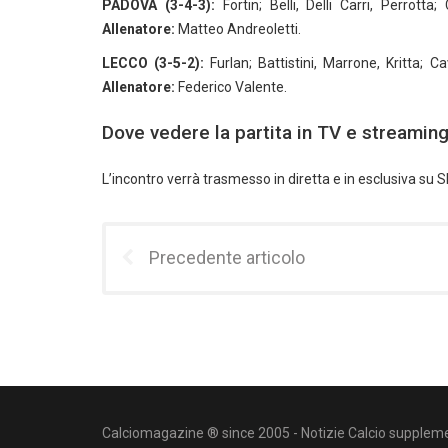
PADOVA (3-4-3):
Fortin; Belli, Delli Carri, Perrotta
Allenatore:
Matteo Andreoletti.
LECCO (3-5-2):
Furlan; Battistini, Marrone, Kritta; Ca
Allenatore:
Federico Valente.
Dove vedere la partita in TV e streamin
L’incontro verrà trasmesso in diretta e in esclusiva su 
Precedente articolo
Calciomagazine ® since 2005 - Notizie Calcio suppleme