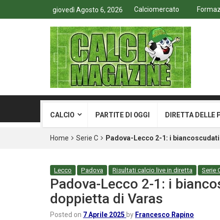
Calciomercato
Formazi
giovedì Agosto 6, 2026
CALCIO
PARTITE DI OGGI
DIRETTA DELLE 
Home
Serie C
Padova-Lecco 2-1: i biancoscudati
Lecco
Padova
Risultati calcio live in diretta
Serie 
Padova-Lecco 2-1: i bianco
doppietta di Varas
Posted on
7 Aprile 2025
by
Francesco Rapino