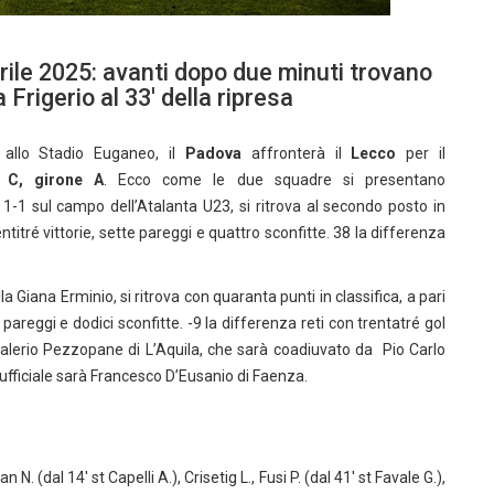
rile 2025: avanti dopo due minuti trovano
 Frigerio al 33′ della ripresa
, allo Stadio Euganeo, il
Padova
affronterà il
Lecco
per il
 C, girone A
. Ecco come le due squadre si presentano
 1-1 sul campo dell’Atalanta U23, si ritrova al secondo posto in
entitré vittorie, sette pareggi e quattro sconfitte. 38 la differenza
la Giana Erminio, si ritrova con quaranta punti in classifica, a pari
 pareggi e dodici sconfitte. -9 la differenza reti con trentatré gol
 Valerio Pezzopane di L’Aquila, che sarà coadiuvato da Pio Carlo
ufficiale sarà Francesco D’Eusanio di Faenza.
wan N. (dal 14′ st Capelli A.), Crisetig L., Fusi P. (dal 41′ st Favale G.),