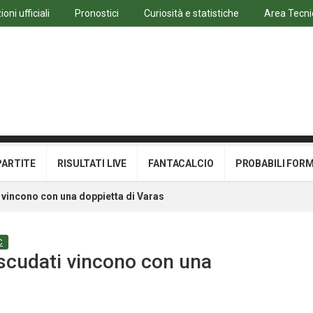
oni ufficiali
Pronostici
Curiosità e statistiche
Area Tecni
PARTITE
RISULTATI LIVE
FANTACALCIO
PROBABILI FOR
 vincono con una doppietta di Varas
C
scudati vincono con una