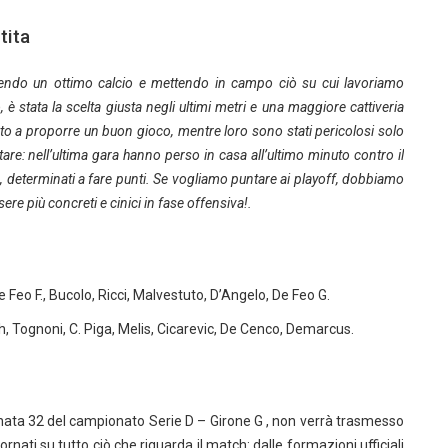
tita
endo un ottimo calcio e mettendo in campo ciò su cui lavoriamo
è stata la scelta giusta negli ultimi metri e una maggiore cattiveria
 a proporre un buon gioco, mentre loro sono stati pericolosi solo
are: nell’ultima gara hanno perso in casa all’ultimo minuto contro il
 determinati a fare punti. Se vogliamo puntare ai playoff, dobbiamo
re più concreti e cinici in fase offensiva!.
De Feo F., Bucolo, Ricci, Malvestuto, D’Angelo, De Feo G.
h, Tognoni, C. Piga, Melis, Cicarevic, De Cenco, Demarcus.
g
ornata 32 del campionato Serie D – Girone G , non verrà trasmesso
rnati su tutto ciò che riguarda il match: dalle formazioni ufficiali