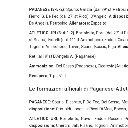
PAGANESE (3-5-2)
: Spurio; Galizia (dal 39′ st Petros
Fierro; G. De Feo (dal 27′ st Ricci), D’Angelo.
A disposi
De Angelis, Petrosino.
Allenatore:
Esposito
ATLETICO URI (3-4-1-2)
: Bortoletto; Dore (dal 27′ st P
st Scanu), Fiorelli (dall’11’ st Animobono), Fadda; Cic
Tognoni, Animobono, Tuveri, Scanu, Basciu, Piga.
Allen
Reti:
al 19′ st D’Angelo A. (Paganese) .
Ammonizioni
: Del Gesso (Paganese), Cicarevic (Atleti
Recupero
: 1′ pt, 5′ st
Le formazioni ufficiali di Paganese-Atlet
PAGANESE:
Spurio, Dicorato, F. De Feo, Del Gesso, Man
disposizione:
Grimaldi, Langella, Ricci, Di Masi, Boccia
ATLETICO URI:
Bortoletto, Ravot, Fadda, Rosseti, Pi
disposizione:
Cherchi, Jah, Pisano, Tognoni, Animobono