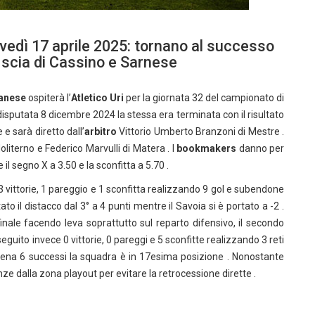
ovedì 17 aprile 2025: tornano al successo
a scia di Cassino e Sarnese
anese
ospiterà l’
Atletico Uri
per la giornata 32 del campionato di
disputata 8 dicembre 2024 la stessa era terminata con il risultato
 e sarà diretto dall’
arbitro
Vittorio Umberto Branzoni di Mestre .
oliterno e Federico Marvulli di Matera . I
bookmakers
danno per
l segno X a 3.50 e la sconfitta a 5.70 .
vittorie, 1 pareggio e 1 sconfitta realizzando 9 gol e subendone
to il distacco dal 3° a 4 punti mentre il Savoia si è portato a -2 .
inale facendo leva soprattutto sul reparto difensivo, il secondo
seguito invece 0 vittorie, 0 pareggi e 5 sconfitte realizzando 3 reti
ena 6 successi la squadra è in 17esima posizione . Nonostante
e dalla zona playout per evitare la retrocessione dirette .