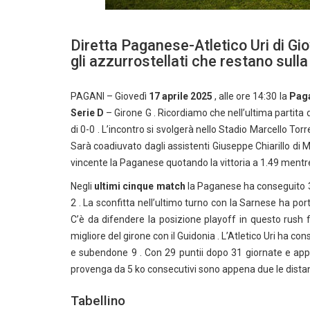
Diretta Paganese-Atletico Uri di Gi
gli azzurrostellati che restano sull
PAGANI – Giovedì
17 aprile 2025
, alle ore 14:30 la
Pag
Serie D
– Girone G . Ricordiamo che nell’ultima partita 
di 0-0 . L’incontro si svolgerà nello Stadio Marcello Torre
Sarà coadiuvato dagli assistenti Giuseppe Chiarillo di M
vincente la Paganese quotando la vittoria a 1.49 mentre i
Negli
ultimi cinque match
la Paganese ha conseguito 3 
2 . La sconfitta nell’ultimo turno con la Sarnese ha porta
C’è da difendere la posizione playoff in questo rush f
migliore del girone con il Guidonia . L’Atletico Uri ha con
e subendone 9 . Con 29 puntii dopo 31 giornate e app
provenga da 5 ko consecutivi sono appena due le distanz
Tabellino