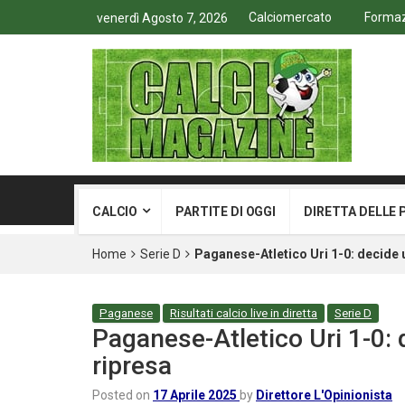
Calciomercato
Formazi
venerdì Agosto 7, 2026
CALCIO
PARTITE DI OGGI
DIRETTA DELLE 
Home
Serie D
Paganese-Atletico Uri 1-0: decide u
Paganese
Risultati calcio live in diretta
Serie D
Paganese-Atletico Uri 1-0: 
ripresa
Posted on
17 Aprile 2025
by
Direttore L'Opinionista