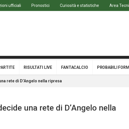
oni ufficiali
Pronostici
Curiosità e statistiche
Area Tecn
PARTITE
RISULTATI LIVE
FANTACALCIO
PROBABILI FOR
na rete di D’Angelo nella ripresa
decide una rete di D’Angelo nella