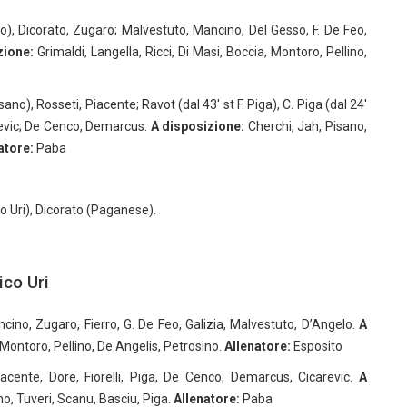
ino), Dicorato, Zugaro; Malvestuto, Mancino, Del Gesso, F. De Feo,
zione:
Grimaldi, Langella, Ricci, Di Masi, Boccia, Montoro, Pellino,
isano), Rosseti, Piacente; Ravot (dal 43′ st F. Piga), C. Piga (dal 24′
arevic; De Cenco, Demarcus.
A disposizione:
Cherchi, Jah, Pisano,
atore:
Paba
co Uri), Dicorato (Paganese).
ico Uri
cino, Zugaro, Fierro, G. De Feo, Galizia, Malvestuto, D’Angelo.
A
, Montoro, Pellino, De Angelis, Petrosino.
Allenatore:
Esposito
acente, Dore, Fiorelli, Piga, De Cenco, Demarcus, Cicarevic.
A
, Tuveri, Scanu, Basciu, Piga.
Allenatore:
Paba