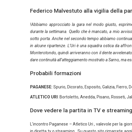
Federico Malvestuto alla vigilia della par
!Abbiamo approcciato la gara nel modo giusto, esprim
durante la settimana. Quello che è mancato, a mio avviso, 
sotto porta. Anche nel secondo tempo abbiamo continuato
in alcune ripartenze. L’Uri è una squadra ostica da affront
Monterotondo, quindi arriveranno con il dente avvelenato,
dare continuità all’atteggiamento mostrato a Sarno, ma esse
Probabili formazioni
PAGANESE:
Spurio, Dicorato, Esposito, Galizia, Fierro, 
ATLETICO URI
: Bortoletto, Anedda, Pisano, Rosseti, Ja
Dove vedere la partita in TV e streamin
L’incontro Paganese – Atletico Uri , valevole per la gi
in diretta tv o streaming . Su questo sito rimarrete aggio