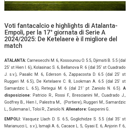
Voti fantacalcio e highlights di Atalanta-
Empoli, per la 17° giornata di Serie A
2024/2025: De Ketelaere è il migliore del
match
ATALANTA:
Carnesecchi M. 6, Kossounou O. 5.5, Djimsiti B. 5.5 (dal
25′ st Hien I. 6), Kolasinac S. 6, Bellanova R. 6 (dal 35′ st Cuadrado
J. s.v.), Pasalic M. 6, Ederson 6, Zappacosta D. 6.5 (dal 25′ st
Ruggeri M. 6.5), De Ketelaere C. 8, Lookman A. 6.5 (dal 25′ st
Samardzic L. 6.5), Retegui M. 6 (dal 21′ pt Zaniolo N. 6.5).
A
disposizione:
Patricio R., Rossi F., Brescianini M., Cuadrado J.,
Godfrey B., Hien I., Palestra M., (Portiere), Ruggeri M., Samardzic
L., Sulemana I., Toloi R., Zaniolo N.
Allenatore:
Gasperini G..
EMPOLI:
Vasquez Llach D. S. 6.5, Goglichidze S. 5.5 (dal 35′ st
Marianucci L. s.v.), Ismajli A. 6, Cacace L. 5, Gyasi E. 6, Anjorin F. 6,