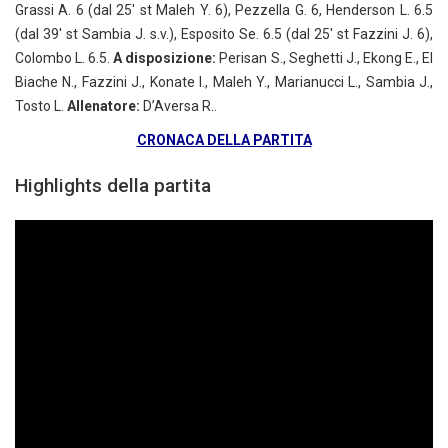
Grassi A. 6 (dal 25′ st Maleh Y. 6), Pezzella G. 6, Henderson L. 6.5
(dal 39′ st Sambia J. s.v.), Esposito Se. 6.5 (dal 25′ st Fazzini J. 6),
Colombo L. 6.5.
A disposizione:
Perisan S., Seghetti J., Ekong E., El
Biache N., Fazzini J., Konate I., Maleh Y., Marianucci L., Sambia J.,
Tosto L.
Allenatore:
D’Aversa R..
CRONACA DELLA PARTITA
Highlights della partita