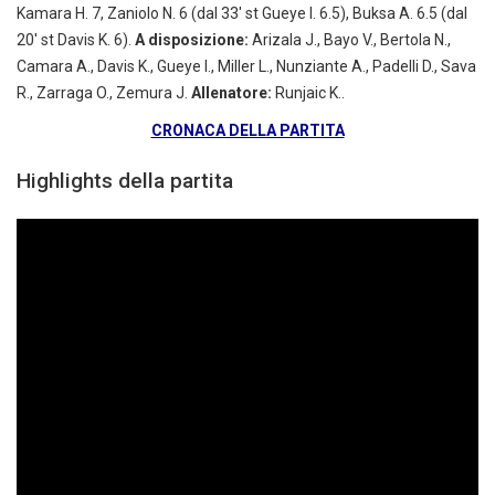
Kamara H. 7, Zaniolo N. 6 (dal 33′ st Gueye I. 6.5), Buksa A. 6.5 (dal
20′ st Davis K. 6).
A disposizione:
Arizala J., Bayo V., Bertola N.,
Camara A., Davis K., Gueye I., Miller L., Nunziante A., Padelli D., Sava
R., Zarraga O., Zemura J.
Allenatore:
Runjaic K..
CRONACA DELLA PARTITA
Highlights della partita