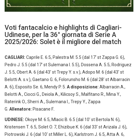
Voti fantacalcio e highlights di Cagliari-
Udinese, per la 36° giornata di Serie A
2025/2026: Solet è il migliore del match
CAGLIARI:
Caprile E. 6.5, Palestra M. 5.5 (dal 17′ st Zappa G. 6),
Pedro J. 5.5 (dal 17′ st Sulemana I. 5.5), Dossena A. 5.5, Rodriguez
J. 5.5, Obert A. 6 (dal 43′ st Trepy Y. s.v.), Adopo M. 6 (dal 43′ st
Belotti A. s.v.), Gaetano G. 6, Folorunsho M. 6 (dal 28′ st Albarracin
A. 6), Esposito Se. 6, Mendy P. 5.
A disposizione:
Albarracin A.,
Belotti A., Ciocci G., Deiola A., Kilicsoy S., Malfitano R., Mina Y.,
Raterink O., Sherri A., Sulemana I., Trepy Y., Zappa
G.
Allenatore:
Pisacane F..
UDINESE:
Okoye M. 6.5, Mlacic B. 6.5 (dal 10′ st Bertola N. 6),
Kristensen T. 6.5, Solet O. 7, Ehizibue K. 6 (dal 33′ st Arizala J. 6),
Piotrowski J. 6 (dal 10′ st Miller L. 6), Karlstrom J. 6.5, Atta A. 6,