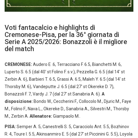
Voti fantacalcio e highlights di
Cremonese-Pisa, per la 36° giornata di
Serie A 2025/2026: Bonazzoli è il migliore
del match
CREMONESE:
Audero E .6, Terracciano F. 6.5, Bianchetti M. 6,
Luperto S. 6.5 (dal 40′ st Folino F. s.v.), Pezzella G. 6.5 (dal 14′ st
Zerbin A. 6), Barbieri T. 6.5, Grassi A. 6.5, Maleh Y. 6.5 (dal 14′ st
Thorsby M. 6), Vandeputte J. 6.5 (dal 27′ st Okereke D. 7),
Bonazzoli F. 7, Vardy J. 7 (dal 27′ st Sanabria A. 6).
A
disposizione:
Bondo W., Ceccherini F., Collocolo M., Djuric M., Faye
M., Folino F., Nava L., Okereke D., Sanabria A., Silvestri M., Thorsby
M., Zerbin A.
Allenatore:
Giampaolo M..
PISA:
Semper A. 5, Canestrelli S. 5, Caracciolo Ant. 5.5, Bozhinov
R. 4, Toure I. 5.5, Akinsanmiro E. 5 (dal 27′ st Piccinini G. 5.5), Loyola