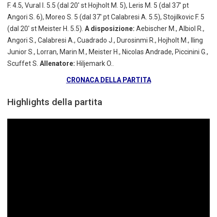
F. 4.5, Vural I. 5.5 (dal 20′ st Hojholt M. 5), Leris M. 5 (dal 37′ pt
Angori S. 6), Moreo S. 5 (dal 37′ pt Calabresi A. 5.5), Stojilkovic F. 5
(dal 20′ st Meister H. 5.5).
A disposizione:
Aebischer M., Albiol R.,
Angori S., Calabresi A., Cuadrado J., Durosinmi R., Hojholt M., Iling
Junior S., Lorran, Marin M., Meister H., Nicolas Andrade, Piccinini G.,
Scuffet S.
Allenatore:
Hiljemark O..
CRONACA DELLA PARTITA
Highlights della partita