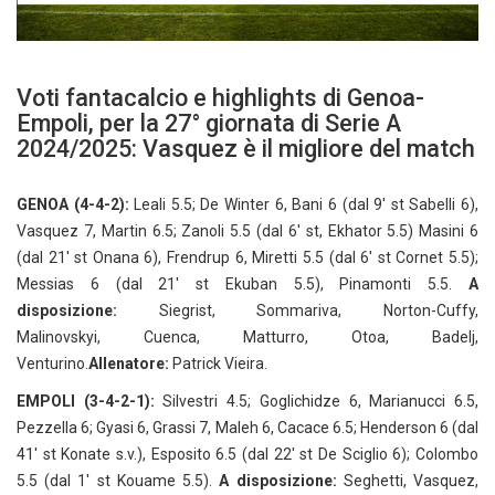
Voti fantacalcio e highlights di Genoa-
Empoli, per la 27° giornata di Serie A
2024/2025: Vasquez è il migliore del match
GENOA (4-4-2):
Leali 5.5; De Winter 6, Bani 6 (dal 9′ st Sabelli 6),
Vasquez 7, Martin 6.5; Zanoli 5.5 (dal 6′ st, Ekhator 5.5) Masini 6
(dal 21′ st Onana 6), Frendrup 6, Miretti 5.5 (dal 6′ st Cornet 5.5);
Messias 6 (dal 21′ st Ekuban 5.5), Pinamonti 5.5.
A
disposizione:
Siegrist, Sommariva, Norton-Cuffy,
Malinovskyi, Cuenca, Matturro, Otoa, Badelj,
Venturino.
Allenatore:
Patrick Vieira.
EMPOLI (3-4-2-1):
Silvestri 4.5; Goglichidze 6, Marianucci 6.5,
Pezzella 6; Gyasi 6, Grassi 7, Maleh 6, Cacace 6.5; Henderson 6 (dal
41′ st Konate s.v.), Esposito 6.5 (dal 22′ st De Sciglio 6); Colombo
5.5 (dal 1′ st Kouame 5.5).
A disposizione:
Seghetti, Vasquez,