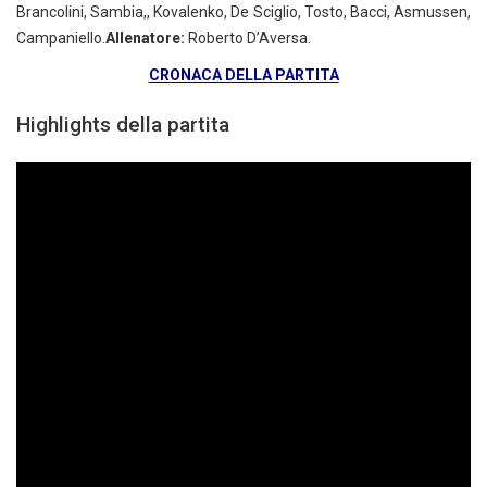
Brancolini, Sambia,, Kovalenko, De Sciglio, Tosto, Bacci, Asmussen,
Campaniello.
Allenatore:
Roberto D’Aversa.
CRONACA DELLA PARTITA
Highlights della partita