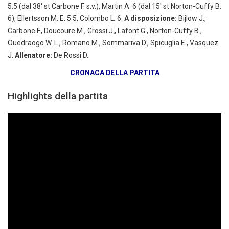
5.5 (dal 38′ st Carbone F. s.v.), Martin A. 6 (dal 15′ st Norton-Cuffy B.
6), Ellertsson M. E. 5.5, Colombo L. 6.
A disposizione:
Bijlow J.,
Carbone F., Doucoure M., Grossi J., Lafont G., Norton-Cuffy B.,
Ouedraogo W. L., Romano M., Sommariva D., Spicuglia E., Vasquez
J.
Allenatore:
De Rossi D..
CRONACA DELLA PARTITA
Highlights della partita