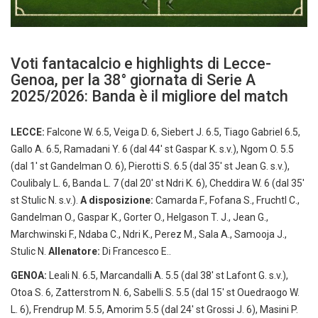
Voti fantacalcio e highlights di Lecce-
Genoa, per la 38° giornata di Serie A
2025/2026: Banda è il migliore del match
LECCE:
Falcone W. 6.5, Veiga D. 6, Siebert J. 6.5, Tiago Gabriel 6.5,
Gallo A. 6.5, Ramadani Y. 6 (dal 44′ st Gaspar K. s.v.), Ngom O. 5.5
(dal 1′ st Gandelman O. 6), Pierotti S. 6.5 (dal 35′ st Jean G. s.v.),
Coulibaly L. 6, Banda L. 7 (dal 20′ st Ndri K. 6), Cheddira W. 6 (dal 35′
st Stulic N. s.v.).
A disposizione:
Camarda F., Fofana S., Fruchtl C.,
Gandelman O., Gaspar K., Gorter O., Helgason T. J., Jean G.,
Marchwinski F., Ndaba C., Ndri K., Perez M., Sala A., Samooja J.,
Stulic N.
Allenatore:
Di Francesco E..
GENOA:
Leali N. 6.5, Marcandalli A. 5.5 (dal 38′ st Lafont G. s.v.),
Otoa S. 6, Zatterstrom N. 6, Sabelli S. 5.5 (dal 15′ st Ouedraogo W.
L. 6), Frendrup M. 5.5, Amorim 5.5 (dal 24′ st Grossi J. 6), Masini P.