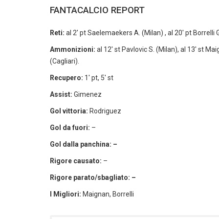
FANTACALCIO REPORT
Reti:
al 2′ pt Saelemaekers A. (Milan) , al 20′ pt Borrelli G.
Ammonizioni:
al 12′ st Pavlovic S. (Milan), al 13′ st Ma
(Cagliari).
Recupero:
1′ pt, 5′ st
Assist:
Gimenez
Gol vittoria:
Rodriguez
Gol da fuori:
–
Gol dalla panchina: –
Rigore causato:
–
Rigore parato/sbagliato: –
I Migliori:
Maignan, Borrelli