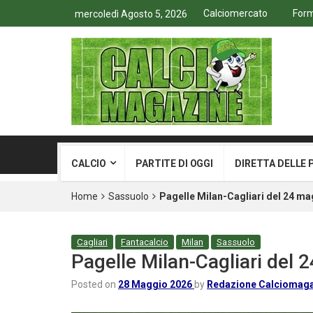
Calciomercato
Form
mercoledì Agosto 5, 2026
CALCIO
PARTITE DI OGGI
DIRETTA DELLE 
Home
Sassuolo
Pagelle Milan-Cagliari del 24 mag
Cagliari
Fantacalcio
Milan
Sassuolo
Pagelle Milan-Cagliari del 
Posted on
28 Maggio 2026
by
Redazione Calciomag