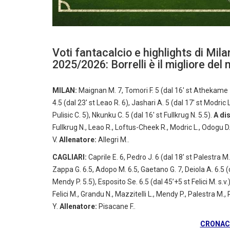
Voti fantacalcio e highlights di Milan
2025/2026: Borrelli è il migliore del
MILAN:
Maignan M. 7, Tomori F. 5 (dal 16′ st Athekame Z
4.5 (dal 23′ st Leao R. 6), Jashari A. 5 (dal 17′ st Modric 
Pulisic C. 5), Nkunku C. 5 (dal 16′ st Fullkrug N. 5.5).
A di
Fullkrug N., Leao R., Loftus-Cheek R., Modric L., Odogu D., P
V.
Allenatore:
Allegri M..
CAGLIARI:
Caprile E. 6, Pedro J. 6 (dal 18′ st Palestra M.
Zappa G. 6.5, Adopo M. 6.5, Gaetano G. 7, Deiola A. 6.5 (da
Mendy P. 5.5), Esposito Se. 6.5 (dal 45’+5 st Felici M. s.v.
Felici M., Grandu N., Mazzitelli L., Mendy P., Palestra M., 
Y.
Allenatore:
Pisacane F..
CRONACA