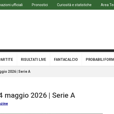
azioni ufficiali
Pronostici
Curiosità e statistiche
Area Te
PARTITE
RISULTATI LIVE
FANTACALCIO
PROBABILI FOR
gio 2026 | Serie A
24 maggio 2026 | Serie A
azine