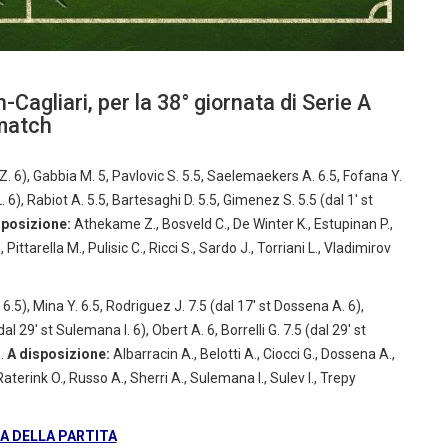
-Cagliari, per la 38° giornata di Serie A
 match
. 6), Gabbia M. 5, Pavlovic S. 5.5, Saelemaekers A. 6.5, Fofana Y.
L. 6), Rabiot A. 5.5, Bartesaghi D. 5.5, Gimenez S. 5.5 (dal 1′ st
sposizione:
Athekame Z., Bosveld C., De Winter K., Estupinan P.,
ittarella M., Pulisic C., Ricci S., Sardo J., Torriani L., Vladimirov
 6.5), Mina Y. 6.5, Rodriguez J. 7.5 (dal 17′ st Dossena A. 6),
l 29′ st Sulemana I. 6), Obert A. 6, Borrelli G. 7.5 (dal 29′ st
).
A disposizione:
Albarracin A., Belotti A., Ciocci G., Dossena A.,
Raterink O., Russo A., Sherri A., Sulemana I., Sulev I., Trepy
 DELLA PARTITA