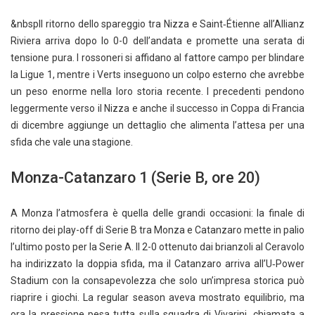
&nbspIl ritorno dello spareggio tra Nizza e Saint‑Étienne all’Allianz
Riviera arriva dopo lo 0-0 dell’andata e promette una serata di
tensione pura. I rossoneri si affidano al fattore campo per blindare
la Ligue 1, mentre i Verts inseguono un colpo esterno che avrebbe
un peso enorme nella loro storia recente. I precedenti pendono
leggermente verso il Nizza e anche il successo in Coppa di Francia
di dicembre aggiunge un dettaglio che alimenta l’attesa per una
sfida che vale una stagione.
Monza-Catanzaro 1 (Serie B, ore 20)
A Monza l’atmosfera è quella delle grandi occasioni: la finale di
ritorno dei play-off di Serie B tra Monza e Catanzaro mette in palio
l’ultimo posto per la Serie A. Il 2-0 ottenuto dai brianzoli al Ceravolo
ha indirizzato la doppia sfida, ma il Catanzaro arriva all’U‑Power
Stadium con la consapevolezza che solo un’impresa storica può
riaprire i giochi. La regular season aveva mostrato equilibrio, ma
ora la pressione pesa tutta sulla squadra di Vivarini, chiamata a