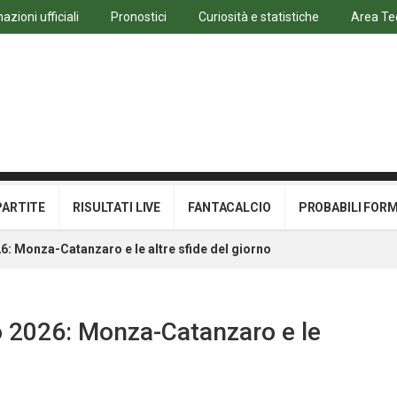
azioni ufficiali
Pronostici
Curiosità e statistiche
Area Te
PARTITE
RISULTATI LIVE
FANTACALCIO
PROBABILI FOR
26: Monza-Catanzaro e le altre sfide del giorno
io 2026: Monza-Catanzaro e le