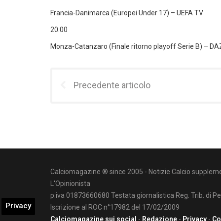
Francia-Danimarca (Europei Under 17) – UEFA TV
20.00
Monza-Catanzaro (Finale ritorno playoff Serie B) –
Precedente articolo
Calciomagazine ® since 2005 - Notizie Calcio suppleme
L'Opinionista
p.iva 01873660680 Testata giornalistica Reg. Trib. di P
Privacy
Iscrizione al ROC n°17982 del 17/02/2009
Calciomagazine sui social
-
Redazione
-
Privacy
-
Co