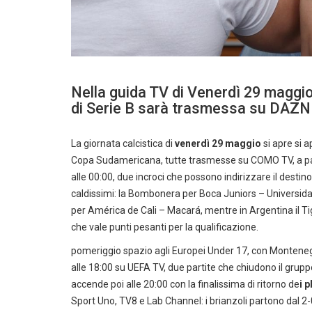
Nella guida TV di Venerdì 29 maggio 
di Serie B sarà trasmessa su DAZN
La giornata calcistica di
venerdì 29 maggio
si apre si 
Copa Sudamericana, tutte trasmesse su COMO TV, a part
alle 00:00, due incroci che possono indirizzare il destino 
caldissimi: la Bombonera per Boca Juniors – Universidad
per América de Cali – Macará, mentre in Argentina il T
che vale punti pesanti per la qualificazione.
pomeriggio spazio agli Europei Under 17, con Montenegr
alle 18:00 su UEFA TV, due partite che chiudono il gruppo 
accende poi alle 20:00 con la finalissima di ritorno de
i p
Sport Uno, TV8 e Lab Channel: i brianzoli partono dal 2