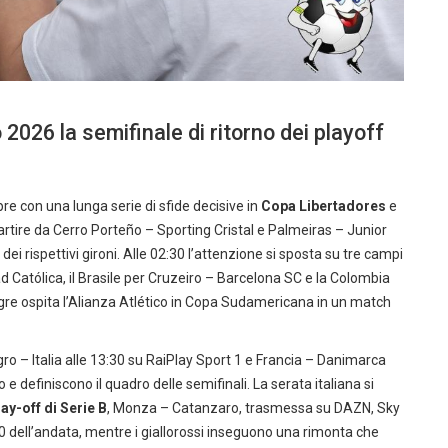
2026 la semifinale di ritorno dei playoff
apre con una lunga serie di sfide decisive in
Copa Libertadores
e
ire da Cerro Porteño – Sporting Cristal e Palmeiras – Junior
dei rispettivi gironi. Alle 02:30 l’attenzione si sposta su tre campi
 Católica, il Brasile per Cruzeiro – Barcelona SC e la Colombia
igre ospita l’Alianza Atlético in Copa Sudamericana in un match
o – Italia alle 13:30 su RaiPlay Sport 1 e Francia – Danimarca
e definiscono il quadro delle semifinali. La serata italiana si
lay-off di Serie B
, Monza – Catanzaro, trasmessa su DAZN, Sky
-0 dell’andata, mentre i giallorossi inseguono una rimonta che