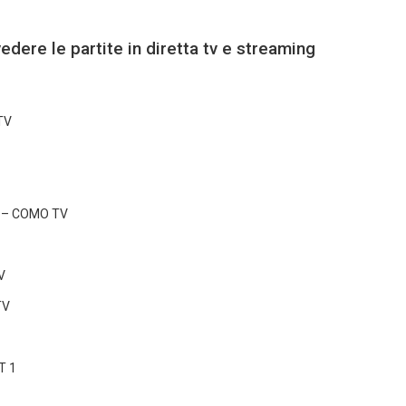
edere le partite in diretta tv e streaming
TV
s) – COMO TV
V
TV
T 1