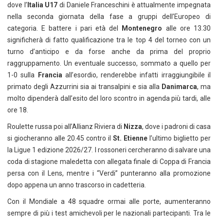
dove l’
Italia U17
di Daniele Franceschini è attualmente impegnata
nella seconda giornata della fase a gruppi dell’Europeo di
categoria. E battere i pari età del
Montenegro
alle ore 13.30
significherà di fatto qualificazione tra le top 4 del torneo con un
turno d’anticipo e da forse anche da prima del proprio
raggruppamento. Un eventuale successo, sommato a quello per
1-0 sulla
Francia
all’esordio, renderebbe infatti irraggiungibile il
primato degli Azzurrini sia ai transalpini e sia alla
Danimarca
, ma
molto dipenderà dall’esito del loro scontro in agenda più tardi, alle
ore 18.
Roulette russa poi all’Allianz Riviera di
Nizza
, dove i padroni di casa
si giocheranno alle 20.45 contro il
St. Etienne
l’ultimo biglietto per
la Ligue 1 edizione 2026/27. I rossoneri cercheranno di salvare una
coda di stagione maledetta con allegata finale di Coppa di Francia
persa con il Lens, mentre i “Verdi” punteranno alla promozione
dopo appena un anno trascorso in cadetteria.
Con il Mondiale a 48 squadre ormai alle porte, aumenteranno
sempre di più i test amichevoli per le nazionali partecipanti. Tra le