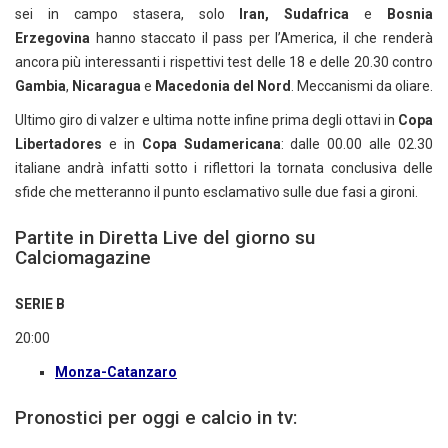
sei in campo stasera, solo
Iran,
Sudafrica
e
Bosnia
Erzegovina
hanno staccato il pass per l’America, il che renderà
ancora più interessanti i rispettivi test delle 18 e delle 20.30 contro
Gambia
,
Nicaragua
e
Macedonia del Nord
. Meccanismi da oliare.
Ultimo giro di valzer e ultima notte infine prima degli ottavi in
Copa
Libertadores
e in
Copa Sudamericana
: dalle 00.00 alle 02.30
italiane andrà infatti sotto i riflettori la tornata conclusiva delle
sfide che metteranno il punto esclamativo sulle due fasi a gironi.
Partite in Diretta Live del giorno su
Calciomagazine
SERIE B
20:00
Monza-Catanzaro
Pronostici per oggi e calcio in tv: