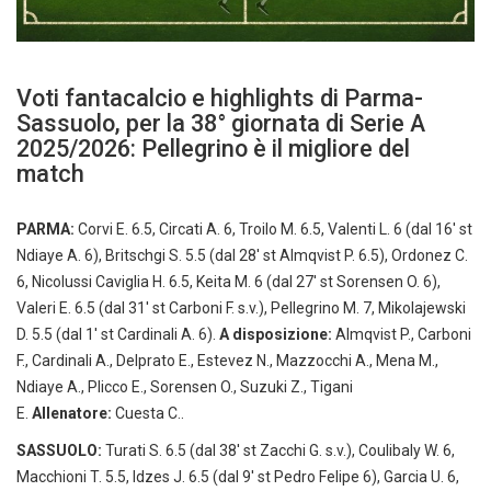
Voti fantacalcio e highlights di Parma-
Sassuolo, per la 38° giornata di Serie A
2025/2026: Pellegrino è il migliore del
match
PARMA:
Corvi E. 6.5, Circati A. 6, Troilo M. 6.5, Valenti L. 6 (dal 16′ st
Ndiaye A. 6), Britschgi S. 5.5 (dal 28′ st Almqvist P. 6.5), Ordonez C.
6, Nicolussi Caviglia H. 6.5, Keita M. 6 (dal 27′ st Sorensen O. 6),
Valeri E. 6.5 (dal 31′ st Carboni F. s.v.), Pellegrino M. 7, Mikolajewski
D. 5.5 (dal 1′ st Cardinali A. 6).
A disposizione:
Almqvist P., Carboni
F., Cardinali A., Delprato E., Estevez N., Mazzocchi A., Mena M.,
Ndiaye A., Plicco E., Sorensen O., Suzuki Z., Tigani
E.
Allenatore:
Cuesta C..
SASSUOLO:
Turati S. 6.5 (dal 38′ st Zacchi G. s.v.), Coulibaly W. 6,
Macchioni T. 5.5, Idzes J. 6.5 (dal 9′ st Pedro Felipe 6), Garcia U. 6,