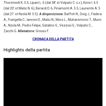
Thorstvedt K. 5.5, Lipani L. 6 (dal 38′ st Volpato C. s.v.), Kone I. 6.5
(dal 20′ st Matic N. 6), Berardi D. 6, Pinamonti A. 5.5, Lauriente A. 5
(dal 21′ st Nzola M. 5.5).
A disposizione:
Baffoh N., Doig J., Fadera
A., Frangella C., Iannoni E., Matic N., Moro L., Muharemovic T., Muric
A., Nzola M., Pedro Felipe, Satalino G., Vezzosi G., Volpato C.,
Zacchi G.
Allenatore:
Grosso F..
CRONACA DELLA PARTITA
Highlights della partita