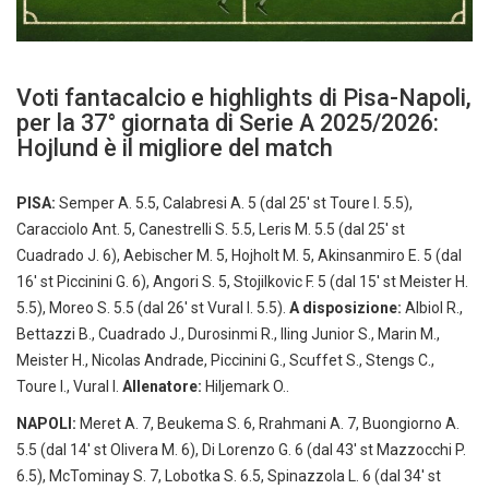
Voti fantacalcio e highlights di Pisa-Napoli,
per la 37° giornata di Serie A 2025/2026:
Hojlund è il migliore del match
PISA:
Semper A. 5.5, Calabresi A. 5 (dal 25′ st Toure I. 5.5),
Caracciolo Ant. 5, Canestrelli S. 5.5, Leris M. 5.5 (dal 25′ st
Cuadrado J. 6), Aebischer M. 5, Hojholt M. 5, Akinsanmiro E. 5 (dal
16′ st Piccinini G. 6), Angori S. 5, Stojilkovic F. 5 (dal 15′ st Meister H.
5.5), Moreo S. 5.5 (dal 26′ st Vural I. 5.5).
A disposizione:
Albiol R.,
Bettazzi B., Cuadrado J., Durosinmi R., Iling Junior S., Marin M.,
Meister H., Nicolas Andrade, Piccinini G., Scuffet S., Stengs C.,
Toure I., Vural I.
Allenatore:
Hiljemark O..
NAPOLI:
Meret A. 7, Beukema S. 6, Rrahmani A. 7, Buongiorno A.
5.5 (dal 14′ st Olivera M. 6), Di Lorenzo G. 6 (dal 43′ st Mazzocchi P.
6.5), McTominay S. 7, Lobotka S. 6.5, Spinazzola L. 6 (dal 34′ st