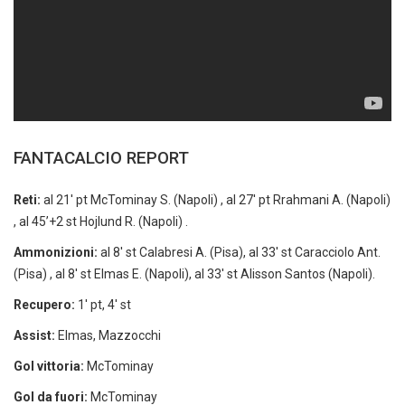
FANTACALCIO REPORT
Reti:
al 21′ pt McTominay S. (Napoli) , al 27′ pt Rrahmani A. (Napoli)
, al 45’+2 st Hojlund R. (Napoli) .
Ammonizioni:
al 8′ st Calabresi A. (Pisa), al 33′ st Caracciolo Ant.
(Pisa) , al 8′ st Elmas E. (Napoli), al 33′ st Alisson Santos (Napoli).
Recupero:
1′ pt, 4′ st
Assist:
Elmas, Mazzocchi
Gol vittoria:
McTominay
Gol da fuori:
McTominay