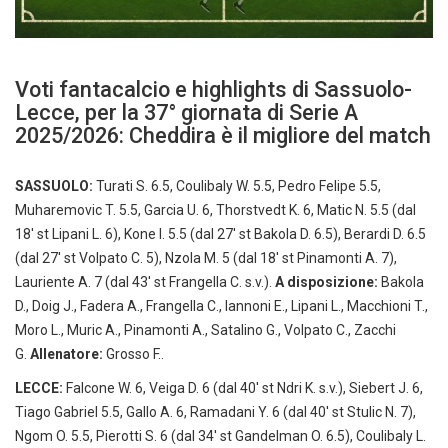
Voti fantacalcio e highlights di Sassuolo-
Lecce, per la 37° giornata di Serie A
2025/2026: Cheddira è il migliore del match
SASSUOLO:
Turati S. 6.5, Coulibaly W. 5.5, Pedro Felipe 5.5,
Muharemovic T. 5.5, Garcia U. 6, Thorstvedt K. 6, Matic N. 5.5 (dal
18′ st Lipani L. 6), Kone I. 5.5 (dal 27′ st Bakola D. 6.5), Berardi D. 6.5
(dal 27′ st Volpato C. 5), Nzola M. 5 (dal 18′ st Pinamonti A. 7),
Lauriente A. 7 (dal 43′ st Frangella C. s.v.).
A disposizione:
Bakola
D., Doig J., Fadera A., Frangella C., Iannoni E., Lipani L., Macchioni T.,
Moro L., Muric A., Pinamonti A., Satalino G., Volpato C., Zacchi
G.
Allenatore:
Grosso F..
LECCE:
Falcone W. 6, Veiga D. 6 (dal 40′ st Ndri K. s.v.), Siebert J. 6,
Tiago Gabriel 5.5, Gallo A. 6, Ramadani Y. 6 (dal 40′ st Stulic N. 7),
Ngom O. 5.5, Pierotti S. 6 (dal 34′ st Gandelman O. 6.5), Coulibaly L.