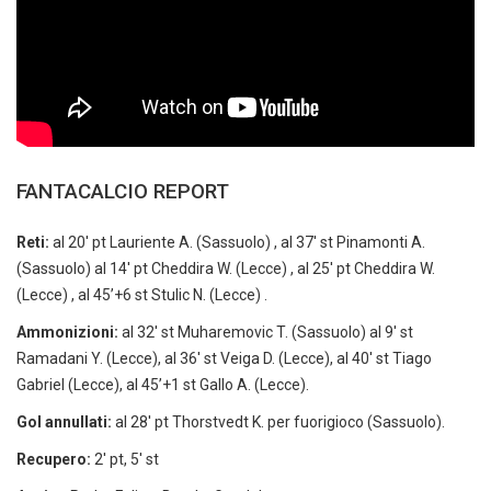
FANTACALCIO REPORT
Reti:
al 20′ pt Lauriente A. (Sassuolo) , al 37′ st Pinamonti A.
(Sassuolo) al 14′ pt Cheddira W. (Lecce) , al 25′ pt Cheddira W.
(Lecce) , al 45’+6 st Stulic N. (Lecce) .
Ammonizioni:
al 32′ st Muharemovic T. (Sassuolo) al 9′ st
Ramadani Y. (Lecce), al 36′ st Veiga D. (Lecce), al 40′ st Tiago
Gabriel (Lecce), al 45’+1 st Gallo A. (Lecce).
Gol annullati:
al 28′ pt Thorstvedt K. per fuorigioco (Sassuolo).
Recupero:
2′ pt, 5′ st