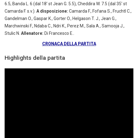
6.5, Banda L. 6 (dal 18′ st Jean G. 5.5), Cheddira W. 7.5 (dal 35′ st
Camarda F. s.v.).
A disposizione:
Camarda F., Fofana S., Fruchtl C.,
Gandelman O., Gaspar K., Gorter O., Helgason T. J., Jean G.,
Marchwinski F., Ndaba C., Ndri K., Perez M., Sala A., Samooja J.,
Stulic N.
Allenatore:
Di Francesco E..
CRONACA DELLA PARTITA
Highlights della partita