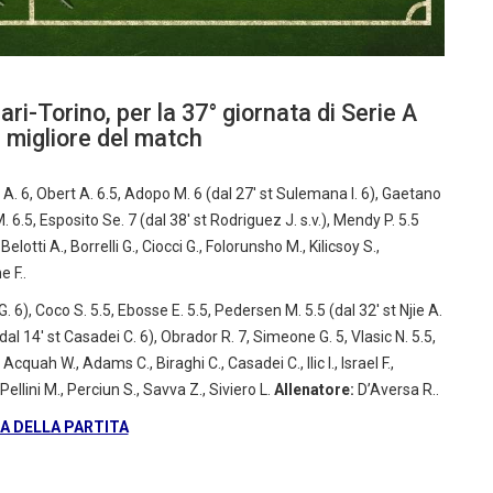
ari-Torino, per la 37° giornata di Serie A
 migliore del match
 A. 6, Obert A. 6.5, Adopo M. 6 (dal 27′ st Sulemana I. 6), Gaetano
M. 6.5, Esposito Se. 7 (dal 38′ st Rodriguez J. s.v.), Mendy P. 5.5
Belotti A., Borrelli G., Ciocci G., Folorunsho M., Kilicsoy S.,
 F..
G. 6), Coco S. 5.5, Ebosse E. 5.5, Pedersen M. 5.5 (dal 32′ st Njie A.
5 (dal 14′ st Casadei C. 6), Obrador R. 7, Simeone G. 5, Vlasic N. 5.5,
Acquah W., Adams C., Biraghi C., Casadei C., Ilic I., Israel F.,
Pellini M., Perciun S., Savva Z., Siviero L.
Allenatore:
D’Aversa R..
 DELLA PARTITA