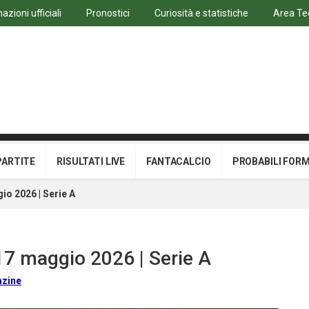
azioni ufficiali
Pronostici
Curiosità e statistiche
Area Te
PARTITE
RISULTATI LIVE
FANTACALCIO
PROBABILI FOR
io 2026 | Serie A
 17 maggio 2026 | Serie A
azine