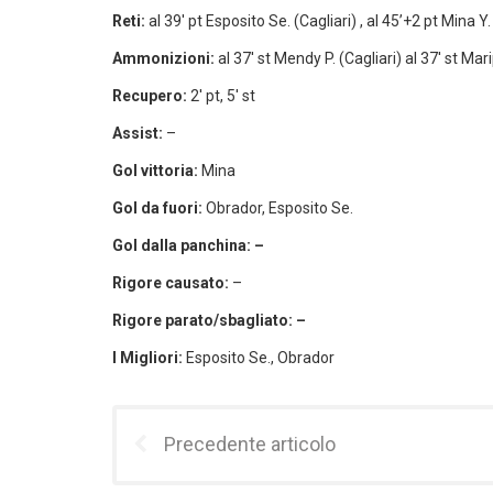
Reti:
al 39′ pt Esposito Se. (Cagliari) , al 45’+2 pt Mina Y. 
Ammonizioni:
al 37′ st Mendy P. (Cagliari) al 37′ st Mar
Recupero:
2′ pt, 5′ st
Assist:
–
Gol vittoria:
Mina
Gol da fuori:
Obrador, Esposito Se.
Gol dalla panchina: –
Rigore causato:
–
Rigore parato/sbagliato: –
I Migliori:
Esposito Se., Obrador
Precedente articolo