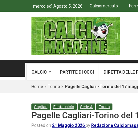
Calciomercato
Form
mercoledì Agosto 5, 2026
CALCIO
PARTITE DI OGGI
DIRETTA DELLE 
Home
Torino
Pagelle Cagliari-Torino del 17 magg
Cagliari
Fantacalcio
Serie A
Torino
Pagelle Cagliari-Torino del
Posted on
21 Maggio 2026
by
Redazione Calciomag