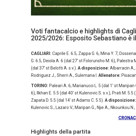
Voti fantacalcio e highlights di Cagli
2025/2026: Esposito Sebastiano è il
CAGLIARI:
Caprile E. 6.5, Zappa G. 6, Mina Y. 7, Dossena
G. 6.5, Deiola A. 6 (dal 27′ st Folorunsho M. 6), Palestra 
(dal 37′ st Belotti A. s.v.).
A disposizione:
Albarracin A., 
Rodriguez J., Sherri A., Sulemana I.
Allenatore:
Pisacane
TORINO:
Paleari A. 6, Marianucci L. 5 (dal 1′ st Maripan 
6), Ilkhan E. 5.5 (dal 40′ st Kulenovic S. s.v.), Prati M. 5.
Zapata D. 5.5 (dal 14′ st Adams C. 5.5).
A disposizione:
Kulenovic S., Lazaro V., Maripan G., Njie A., Nkounkou N., 
CRONACA
Highlights della partita