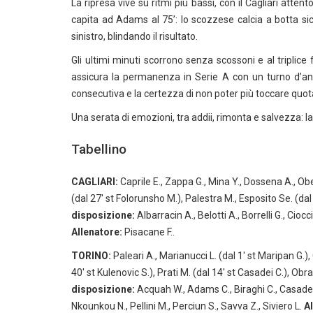
La ripresa vive su ritmi più bassi, con il Cagliari attent
capita ad Adams al 75’: lo scozzese calcia a botta si
sinistro, blindando il risultato.
Gli ultimi minuti scorrono senza scossoni e al triplice 
assicura la permanenza in Serie A con un turno d’anti
consecutiva e la certezza di non poter più toccare quot
Una serata di emozioni, tra addii, rimonta e salvezza: l
Tabellino
CAGLIARI:
Caprile E., Zappa G., Mina Y., Dossena A., Obe
(dal 27′ st Folorunsho M.), Palestra M., Esposito Se. (dal 
disposizione:
Albarracin A., Belotti A., Borrelli G., Cioc
Allenatore:
Pisacane F..
TORINO:
Paleari A., Marianucci L. (dal 1′ st Maripan G.), 
40′ st Kulenovic S.), Prati M. (dal 14′ st Casadei C.), Ob
disposizione:
Acquah W., Adams C., Biraghi C., Casadei C., 
Nkounkou N., Pellini M., Perciun S., Savva Z., Siviero L.
A