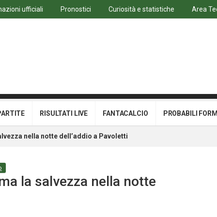
azioni ufficiali
Pronostici
Curiosità e statistiche
Area Te
PARTITE
RISULTATI LIVE
FANTACALCIO
PROBABILI FOR
alvezza nella notte dell’addio a Pavoletti
o
rma la salvezza nella notte