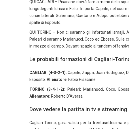
QUI CAGLIARI – Pisacane dovrà fare a meno dello squalif
lungodegenti Idrissi e Felici. In porta Caprile, nel cu
corsie laterali. Sulemana, Gaetano e Adopo potrebbero
spalle di Esposito.
QUI TORINO – Non ci saranno gli infortunati Ismajli, A
Paleari ci saranno Marianucci, Coco ed Ebosse. Sulle 
in mezzo al campo. Davanti spazio al tandem offensiv
Le probabili formazioni di Cagliari-Torin
CAGLIARI (4-3-2-1):
Caprile; Zappa, Juan Rodriguez, 
Esposito.
Allenatore
: Fabio Pisacane.
TORINO (3-4-1-2):
Paleari; Marianucci, Coco, Eboss
Allenatore
: Roberto D’Aversa.
Dove vedere la partita in tv e streaming
Cagliari-Torino, gara valida per la trentasettesima 