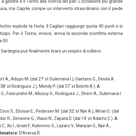
o a gestire e il Torino alla ricerca del pari. L’occasione più grande
cura, ma Caprile compie un intervento straordinario con il piede
fischio esplode la festa. Il Cagliari raggiunge quota 40 punti e si
cipo. Per il Torino, invece, arriva la seconda sconfitta esterna
a 50.
a Sardegna può finalmente tirare un sospiro di sollievo.
rt A., Adopo M. (dal 27′ st Sulemana I.), Gaetano G., Deiola A.
38′ st Rodriguez J.), Mendy P. (dal 37′ st Belotti A.).
A
ci G., Folorunsho M., Kilicsoy S., Rodriguez J., Sherri A., Sulemana I.
Coco S., Ebosse E., Pedersen M. (dal 32′ st Njie A.), Ilkhan E. (dal
rador R., Simeone G., Vlasic N., Zapata D. (dal 14′ st Adams C.).
A
Ilic I., Israel F., Kulenovic S., Lazaro V., Maripan G., Njie A.,
llenatore:
D’Aversa R..