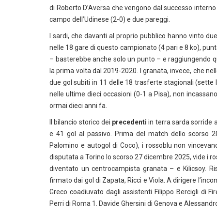
di Roberto D’Aversa che vengono dal successo interno a
campo dell’Udinese (2-0) e due pareggi.
I sardi, che davanti al proprio pubblico hanno vinto due
nelle 18 gare di questo campionato (4 pari e 8 ko), pu
– basterebbe anche solo un punto – e raggiungendo quo
la prima volta dal 2019-2020. I granata, invece, che ne
due gol subiti in 11 delle 18 trasferte stagionali (sette
nelle ultime dieci occasioni (0-1 a Pisa), non incassan
ormai dieci anni fa.
Il bilancio storico dei
precedenti
in terra sarda sorride al
e 41 gol al passivo. Prima del match dello scorso 20 
Palomino e autogol di Coco), i rossoblu non vincevano 
disputata a Torino lo scorso 27 dicembre 2025, vide i ros
diventato un centrocampista granata – e Kilicsoy. Ris
firmato dai gol di Zapata, Ricci e Viola. A dirigere l’inc
Greco coadiuvato dagli assistenti Filippo Bercigli di Fi
Perri di Roma 1. Davide Ghersini di Genova e Alessandr