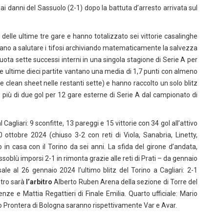
i danni del Sassuolo (2-1) dopo la battuta d’arresto arrivata sul
 delle ultime tre gare e hanno totalizzato sei vittorie casalinghe
ntano a salutare i tifosi archiviando matematicamente la salvezza
ta sette successi interni in una singola stagione di Serie A per
lle ultime dieci partite vantano una media di 1,7 punti con almeno
 le clean sheet nelle restanti sette) e hanno raccolto un solo blitz
o più di due gol per 12 gare esterne di Serie A dal campionato di
 Cagliari: 9 sconfitte, 13 pareggi e 15 vittorie con 34 gol all’attivo
ottobre 2024 (chiuso 3-2 con reti di Viola, Sanabria, Linetty,
in casa con il Torino da sei anni. La sfida del girone d’andata,
soblù imporsi 2-1 in rimonta grazie alle reti di Prati – da gennaio
ale al 26 gennaio 2024 l’ultimo blitz del Torino a Cagliari: 2-1
ontro sarà
l’arbitro
Alberto Ruben Arena della sezione di Torre del
renze e Mattia Regattieri di Finale Emilia. Quarto ufficiale: Mario
o Prontera di Bologna saranno rispettivamente Var e Avar.