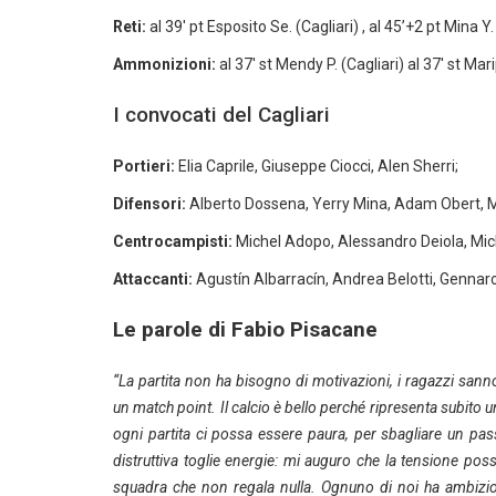
Reti:
al 39′ pt Esposito Se. (Cagliari) , al 45’+2 pt Mina Y.
Ammonizioni:
al 37′ st Mendy P. (Cagliari) al 37′ st Mar
I convocati del Cagliari
Portieri:
Elia Caprile, Giuseppe Ciocci, Alen Sherri;
Difensori:
Alberto Dossena, Yerry Mina, Adam Obert, M
Centrocampisti:
Michel Adopo, Alessandro Deiola, Mic
Attaccanti:
Agustín Albarracín, Andrea Belotti, Gennaro
Le parole di Fabio Pisacane
“La partita non ha bisogno di motivazioni, i ragazzi sann
un match point. Il calcio è bello perché ripresenta subito 
ogni partita ci possa essere paura, per sbagliare un pas
distruttiva toglie energie: mi auguro che la tensione pos
squadra che non regala nulla. Ognuno di noi ha ambizioni