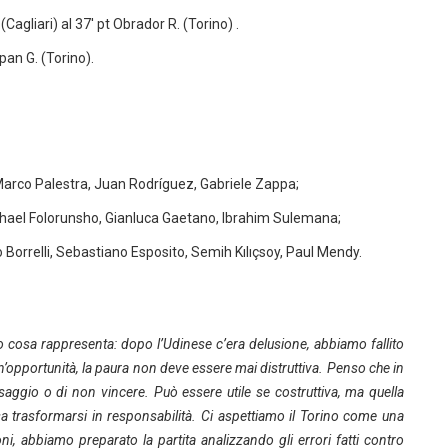
 (Cagliari) al 37′ pt Obrador R. (Torino) .
ipan G. (Torino).
arco Palestra, Juan Rodríguez, Gabriele Zappa;
hael Folorunsho, Gianluca Gaetano, Ibrahim Sulemana;
 Borrelli, Sebastiano Esposito, Semih Kılıçsoy, Paul Mendy.
o cosa rappresenta: dopo l’Udinese c’era delusione, abbiamo fallito
un’opportunità, la paura non deve essere mai distruttiva. Penso che in
saggio o di non vincere. Può essere utile se costruttiva, ma quella
sa trasformarsi in responsabilità. Ci aspettiamo il Torino come una
, abbiamo preparato la partita analizzando gli errori fatti contro