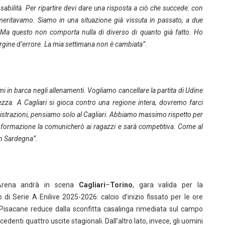
abilità. Per ripartire devi dare una risposta a ciò che succede: con
meritavamo. Siamo in una situazione già vissuta in passato, a due
to. Ma questo non comporta nulla di diverso di quanto già fatto. Ho
margine d’errore. La mia settimana non è cambiata”.
i in barca negli allenamenti. Vogliamo cancellare la partita di Udine
ezza. A Cagliari si gioca contro una regione intera, dovremo farci
 distrazioni, pensiamo solo al Cagliari. Abbiamo massimo rispetto per
la formazione la comunicherò ai ragazzi e sarà competitiva. Come al
 in Sardegna”.
Arena andrà in scena
Cagliari
–
Torino
, gara valida per la
i Serie A Enilive 2025-2026: calcio d’inizio fissato per le ore
Pisacane reduce dalla sconfitta casalinga rimediata sul campo
edenti quattro uscite stagionali. Dall’altro lato, invece, gli uomini