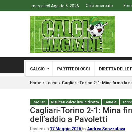
Calciomercato
Form
mercoledì Agosto 5, 2026
CALCIO
PARTITE DI OGGI
DIRETTA DELLE 
Home
Torino
Cagliari-Torino 2-1: Mina firma la s
Cagliari
Risultati calcio live in diretta
Serie A
Torin
Cagliari-Torino 2-1: Mina fi
dell’addio a Pavoletti
Posted on
17 Maggio 2026
by
Andrea Scozzafava