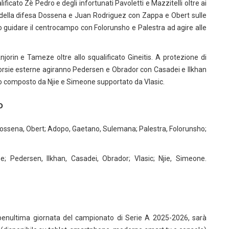
icato Zè Pedro e degli infortunati Pavoletti e Mazzitelli oltre ai
ore della difesa Dossena e Juan Rodriguez con Zappa e Obert sulle
 guidare il centrocampo con Folorunsho e Palestra ad agire alle
njorin e Tameze oltre allo squalificato Gineitis. A protezione di
corsie esterne agiranno Pedersen e Obrador con Casadei e Ilkhan
o composto da Njie e Simeone supportato da Vlasic.
o
Dossena, Obert; Adopo, Gaetano, Sulemana; Palestra, Folorunsho;
e; Pedersen, Ilkhan, Casadei, Obrador; Vlasic; Njie, Simeone.
e penultima giornata del campionato di Serie A 2025-2026, sarà