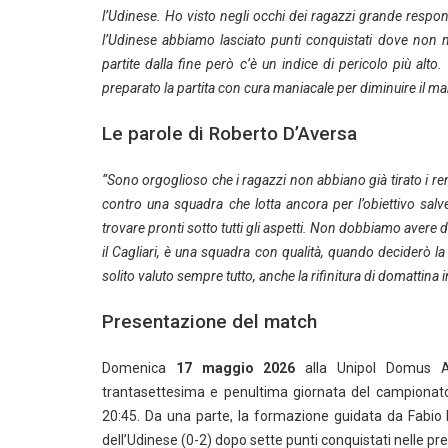
l’Udinese. Ho visto negli occhi dei ragazzi grande respons
l’Udinese abbiamo lasciato punti conquistati dove non 
partite dalla fine però c’è un indice di pericolo più al
preparato la partita con cura maniacale per diminuire il 
Le parole di Roberto D’Aversa
“Sono orgoglioso che i ragazzi non abbiano già tirato i rem
contro una squadra che lotta ancora per l’obiettivo salv
trovare pronti sotto tutti gli aspetti. Non dobbiamo avere
il Cagliari, è una squadra con qualità, quando deciderò 
solito valuto sempre tutto, anche la rifinitura di domattina
Presentazione del match
Domenica
17 maggio 2026
alla Unipol Domus 
trantasettesima e penultima giornata del campionato d
20:45. Da una parte, la formazione guidata da Fabio 
dell’Udinese (0-2) dopo sette punti conquistati nelle prec