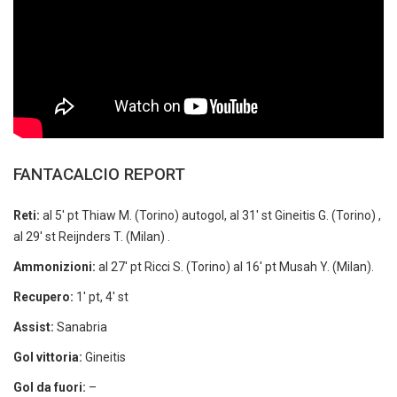
FANTACALCIO REPORT
Reti:
al 5′ pt Thiaw M. (Torino) autogol, al 31′ st Gineitis G. (Torino) ,
al 29′ st Reijnders T. (Milan) .
Ammonizioni:
al 27′ pt Ricci S. (Torino) al 16′ pt Musah Y. (Milan).
Recupero:
1′ pt, 4′ st
Assist:
Sanabria
Gol vittoria:
Gineitis
Gol da fuori:
–