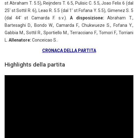
st Abraham T. 5.5), Reijnders T. 6.5, Pulisic C. 5.5, Joao Felix 6 (dal
25′ st Sottil R. 6), Leao R. 5.5 (dal 1′ st Fofana Y. 5.5), Gimenez S. 5
(dal 44′ st Camarda F. s.v.).
A disposizione:
Abraham T.,
Bartesaghi D., Bondo W., Camarda F., Chukwueze S., Fofana Y.,
Gabbia M., Sottil R., Sportiello M., Terracciano F., Tomori F., Torriani
L.
Allenatore:
Conceicao S..
CRONACA DELLA PARTITA
Highlights della partita