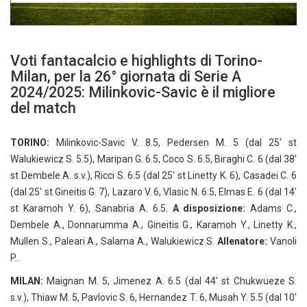
Voti fantacalcio e highlights di Torino-
Milan, per la 26° giornata di Serie A
2024/2025: Milinkovic-Savic è il migliore
del match
TORINO:
Milinkovic-Savic V. 8.5, Pedersen M. 5 (dal 25′ st
Walukiewicz S. 5.5), Maripan G. 6.5, Coco S. 6.5, Biraghi C. 6 (dal 38′
st Dembele A. s.v.), Ricci S. 6.5 (dal 25′ st Linetty K. 6), Casadei C. 6
(dal 25′ st Gineitis G. 7), Lazaro V. 6, Vlasic N. 6.5, Elmas E. 6 (dal 14′
st Karamoh Y. 6), Sanabria A. 6.5.
A disposizione:
Adams C.,
Dembele A., Donnarumma A., Gineitis G., Karamoh Y., Linetty K.,
Mullen S., Paleari A., Salama A., Walukiewicz S.
Allenatore:
Vanoli
P..
MILAN:
Maignan M. 5, Jimenez A. 6.5 (dal 44′ st Chukwueze S.
s.v.), Thiaw M. 5, Pavlovic S. 6, Hernandez T. 6, Musah Y. 5.5 (dal 10′