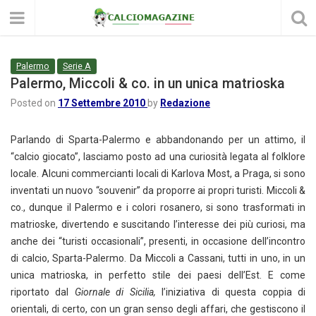
Palermo
Serie A
Palermo, Miccoli & co. in un unica matrioska
Posted on
17 Settembre 2010
by
Redazione
Parlando di Sparta-Palermo e abbandonando per un attimo, il
“calcio giocato”, lasciamo posto ad una curiosità legata al folklore
locale. Alcuni commercianti locali di Karlova Most, a Praga, si sono
inventati un nuovo “souvenir” da proporre ai propri turisti. Miccoli &
co., dunque il Palermo e i colori rosanero, si sono trasformati in
matrioske, divertendo e suscitando l’interesse dei più curiosi, ma
anche dei “turisti occasionali”, presenti, in occasione dell’incontro
di calcio, Sparta-Palermo. Da Miccoli a Cassani, tutti in uno, in un
unica matrioska, in perfetto stile dei paesi dell’Est. E come
riportato dal
Giornale di Sicilia,
l’iniziativa di questa coppia di
orientali, di certo, con un gran senso degli affari, che gestiscono il