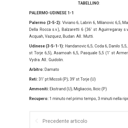
TABELLINO
:
PALERMO-UDINESE 1-1
Palermo (3-5-2):
Viviano 6; Labrin 6, Milanovic 6,5, Ma
Della Rocca s.v.), Balzaretti 6 (36′ st Aguirregaray s.v.
Acquah, Vazquez, Budan. All.: Mutti.
Udinese (3-5-1-1):
Handanovic 6,5; Coda 6, Danilo 5,5, 
st Torje 6,5), Asamoah 6,5, Pasquale 5,5 (1′ st Armero
Vydra. All.: Guidolin.
Arbitro:
Damato
Reti:
31′ pt Miccoli (P); 39′ st Torje (U)
Ammoniti:
Ekstrand (U); Migliaccio, Ilicic (P)
Recupero:
1 minuto nel primo tempo, 3 minuti nella rip
Precedente articolo