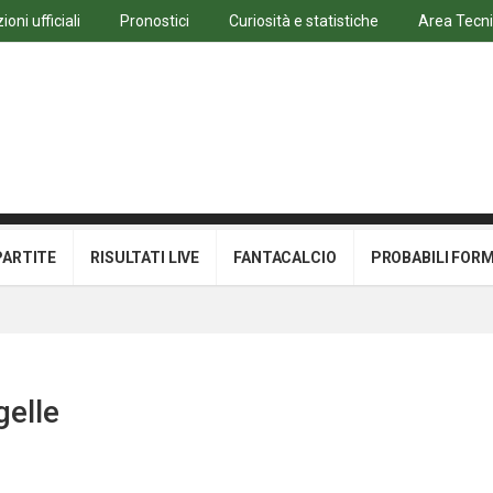
oni ufficiali
Pronostici
Curiosità e statistiche
Area Tecn
PARTITE
RISULTATI LIVE
FANTACALCIO
PROBABILI FOR
gelle