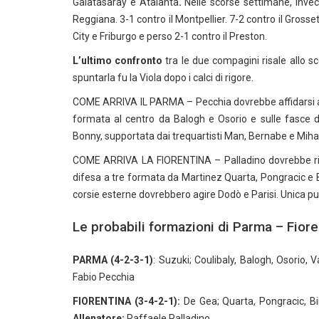
Galatasaray e Atalanta
.
Nelle scorse settimane, invec
Reggiana. 3-1 contro il Montpellier. 7-2 contro il Grosset
City e Friburgo e perso 2-1 contro il Preston.
L’ultimo confronto
tra le due compagini risale allo sc
spuntarla fu la Viola dopo i calci di rigore.
COME ARRIVA IL PARMA – Pecchia dovrebbe affidarsi al
formata al centro da Balogh e Osorio e sulle fasce 
Bonny, supportata dai trequartisti Man, Bernabe e Mihai
COME ARRIVA LA FIORENTINA – Palladino dovrebbe risp
difesa a tre formata da Martinez Quarta, Pongracic e
corsie esterne dovrebbero agire Dodò e Parisi. Unica pu
Le probabili formazioni di Parma – Fiore
PARMA (4-2-3-1)
: Suzuki; Coulibaly, Balogh, Osorio,
Fabio Pecchia
FIORENTINA (3-4-2-1):
De Gea; Quarta, Pongracic, Bir
Allenatore:
Raffaele Palladino.