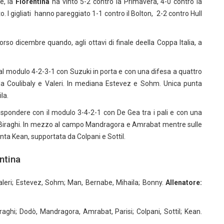
e, la
Fiorentina
ha vinto 5-2 contro la Primavera, 4-0 contro la
o. I gigliati hanno pareggiato 1-1 contro il Bolton, 2-2 contro Hull
orso dicembre quando, agli ottavi di finale deella Coppa Italia, a
 modulo 4-2-3-1 con Suzuki in porta e con una difesa a quattro
da Coulibaly e Valeri. In mediana Estevez e Sohm. Unica punta
la.
ondere con il modulo 3-4-2-1 con De Gea tra i pali e con una
 Biraghi. In mezzo al campo Mandragora e Amrabat mentre sulle
nta Kean, supportata da Colpani e Sottil.
ntina
 Valeri; Estevez, Sohm; Man, Bernabe, Mihaila; Bonny.
Allenatore:
aghi; Dodò, Mandragora, Amrabat, Parisi; Colpani, Sottil; Kean.