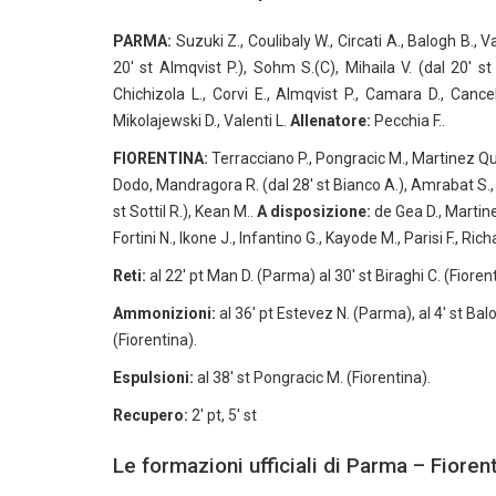
PARMA:
Suzuki Z., Coulibaly W., Circati A., Balogh B., V
20′ st Almqvist P.), Sohm S.(C), Mihaila V. (dal 20′ s
Chichizola L., Corvi E., Almqvist P., Camara D., Canc
Mikolajewski D., Valenti L.
Allenatore:
Pecchia F..
FIORENTINA:
Terracciano P., Pongracic M., Martinez Quar
Dodo, Mandragora R. (dal 28′ st Bianco A.), Amrabat S., B
st Sottil R.), Kean M..
A disposizione:
de Gea D., Martinell
Fortini N., Ikone J., Infantino G., Kayode M., Parisi F., Ric
Reti:
al 22′ pt Man D. (Parma) al 30′ st Biraghi C. (Fiorent
Ammonizioni:
al 36′ pt Estevez N. (Parma), al 4′ st Bal
(Fiorentina).
Espulsioni:
al 38′ st Pongracic M. (Fiorentina).
Recupero:
2′ pt, 5′ st
Le formazioni ufficiali di Parma – Fioren