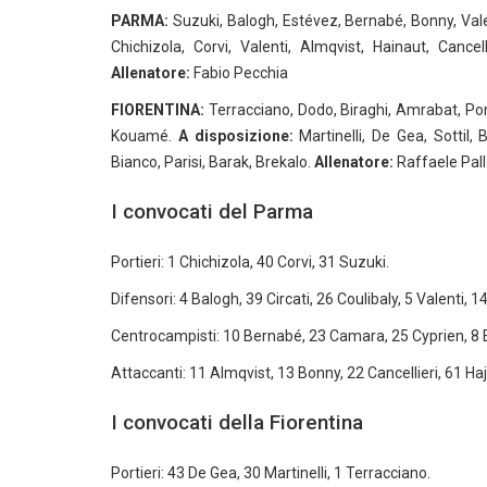
PARMA:
Suzuki, Balogh, Estévez, Bernabé, Bonny, Vale
Chichizola, Corvi, Valenti, Almqvist, Hainaut, Cance
Allenatore:
Fabio Pecchia
FIORENTINA:
Terracciano, Dodo, Biraghi, Amrabat, P
Kouamé.
A disposizione:
Martinelli, De Gea, Sottil, B
Bianco, Parisi, Barak, Brekalo.
Allenatore:
Raffaele Pal
I convocati del Parma
Portieri: 1 Chichizola, 40 Corvi, 31 Suzuki.
Difensori: 4 Balogh, 39 Circati, 26 Coulibaly, 5 Valenti, 14
Centrocampisti: 10 Bernabé, 23 Camara, 25 Cyprien, 8 
Attaccanti: 11 Almqvist, 13 Bonny, 22 Cancellieri, 61 Ha
I convocati della Fiorentina
Portieri: 43 De Gea, 30 Martinelli, 1 Terracciano.