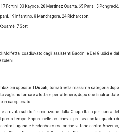
 17 Fortini, 33 Kayode, 28 Martinez Quarta, 65 Parisi, 5 Pongracić.
pani, 19 Infantino, 8 Mandragora, 24 Richardson.
Kouamé, 7 Sottil.
di Molfetta, coadiuvato dagli assistenti Baccini e Dei Giudici e dal
zzoleni.
mbizioni opposte. I
Ducali,
tornati nella massima categoria dopo
la
vogliono tornare a lottare per ottenere, dopo due finali andate
o in campionato.
 arrivata subito l’eliminazione dalla Coppa Italia per opera del
 primo tempo. Eppure nelle amichevoli pre season la squadra di
 contro Lugano e Heidenheim ma anche vittorie contro Anversa,