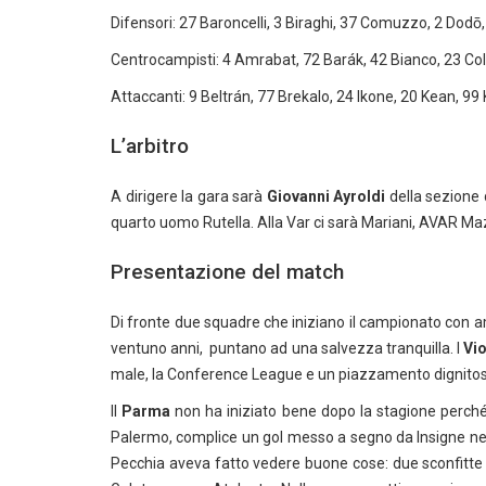
Difensori: 27 Baroncelli, 3 Biraghi, 37 Comuzzo, 2 Dodō,
Centrocampisti: 4 Amrabat, 72 Barák, 42 Bianco, 23 Col
Attaccanti: 9 Beltrán, 77 Brekalo, 24 Ikone, 20 Kean, 99 
L’arbitro
A dirigere la gara sarà
Giovanni Ayroldi
della sezione 
quarto uomo Rutella. Alla Var ci sarà Mariani, AVAR Ma
Presentazione del match
Di fronte due squadre che iniziano il campionato con a
ventuno anni, puntano ad una salvezza tranquilla. I
Vio
male, la Conference League e un piazzamento dignitos
Il
Parma
non ha iniziato bene dopo la stagione perché é
Palermo, complice un gol messo a segno da Insigne nel
Pecchia aveva fatto vedere buone cose: due sconfitte