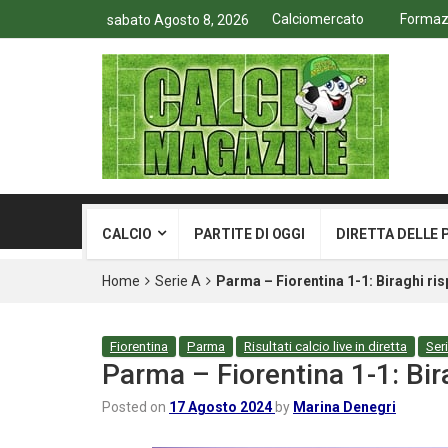
Calciomercato
Formazio
sabato Agosto 8, 2026
CALCIO
PARTITE DI OGGI
DIRETTA DELLE 
Home
Serie A
Parma – Fiorentina 1-1: Biraghi r
Fiorentina
Parma
Risultati calcio live in diretta
Ser
Parma – Fiorentina 1-1: Bi
Posted on
17 Agosto 2024
by
Marina Denegri