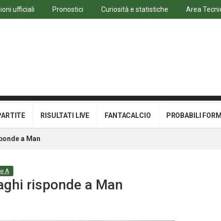
ni ufficiali
Pronostici
Curiosità e statistiche
Area Tecni
PARTITE
RISULTATI LIVE
FANTACALCIO
PROBABILI FOR
isponde a Man
ie A
raghi risponde a Man