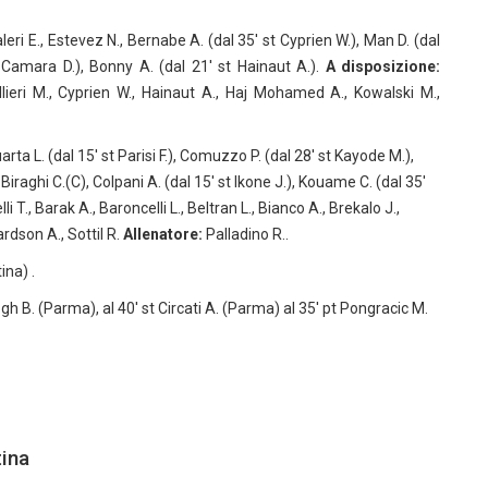
aleri E., Estevez N., Bernabe A. (dal 35′ st Cyprien W.), Man D. (dal
t Camara D.), Bonny A. (dal 21′ st Hainaut A.).
A disposizione:
ellieri M., Cyprien W., Hainaut A., Haj Mohamed A., Kowalski M.,
ta L. (dal 15′ st Parisi F.), Comuzzo P. (dal 28′ st Kayode M.),
iraghi C.(C), Colpani A. (dal 15′ st Ikone J.), Kouame C. (dal 35′
i T., Barak A., Baroncelli L., Beltran L., Bianco A., Brekalo J.,
hardson A., Sottil R.
Allenatore:
Palladino R..
ina) .
ogh B. (Parma), al 40′ st Circati A. (Parma) al 35′ pt Pongracic M.
tina