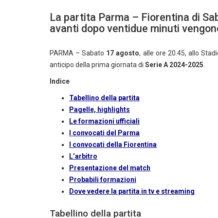
La partita Parma – Fiorentina di Sab
avanti dopo ventidue minuti vengono
PARMA – Sabato
17
agosto
, alle ore 20.45, allo Sta
anticipo della prima giornata di
Serie A 2024-2025
.
Indice
Tabellino della partita
Pagelle, highlights
Le formazioni ufficiali
I convocati del Parma
I convocati della Fiorentina
L’arbitro
Presentazione del match
Probabili formazioni
Dove vedere la partita in tv e streaming
Tabellino della partita