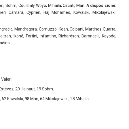
ri, Sohm, Coulibaly Woyo, Mihaila, Circati, Man.
A disposizione:
llieri, Camara, Cyprien, Haj Mohamed, Kowalski, Mikolajewski.
ongracic, Mandragora, Comuzzo, Kean, Colpani, Martinez Quarta,
eltran, Ikoné, Fortini, Infantino, Richardson, Baroncelli, Kayode,
ladino
 Valeri.
Estévez, 20 Hainaut, 19 Sohm.
j, 62 Kowalski, 98 Man, 64 Mikolajewski, 28 Mihaila.