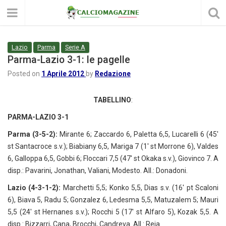
Lazio
Parma
Serie A
Parma-Lazio 3-1: le pagelle
Posted on
1 Aprile 2012
by
Redazione
TABELLINO
:
PARMA-LAZIO 3-1
Parma (3-5-2):
Mirante 6; Zaccardo 6, Paletta 6,5, Lucarelli 6 (45′
st Santacroce s.v.); Biabiany 6,5, Mariga 7 (1′ st Morrone 6), Valdes
6, Galloppa 6,5, Gobbi 6; Floccari 7,5 (47′ st Okaka s.v.), Giovinco 7. A
disp.: Pavarini, Jonathan, Valiani, Modesto. All.: Donadoni.
Lazio (4-3-1-2):
Marchetti 5,5; Konko 5,5, Dias s.v. (16′ pt Scaloni
6), Biava 5, Radu 5; Gonzalez 6, Ledesma 5,5, Matuzalem 5; Mauri
5,5 (24′ st Hernanes s.v.); Rocchi 5 (17′ st Alfaro 5), Kozak 5,5. A
disp.: Bizzarri, Cana, Brocchi, Candreva. All.: Reja.