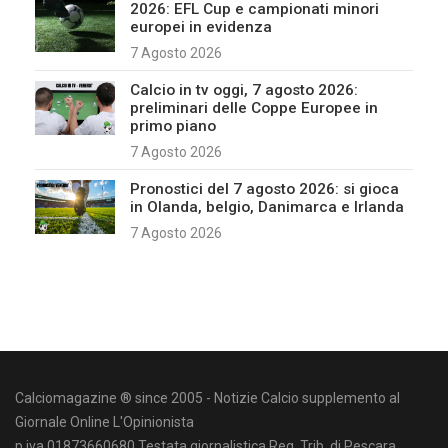
2026: EFL Cup e campionati minori
europei in evidenza
7 Agosto 2026
Calcio in tv oggi, 7 agosto 2026:
preliminari delle Coppe Europee in
primo piano
7 Agosto 2026
Pronostici del 7 agosto 2026: si gioca
in Olanda, belgio, Danimarca e Irlanda
7 Agosto 2026
Calciomagazine ® since 2005 - Notizie Calcio supplemento al
Giornale Online L'Opinionista
p.iva 01873660680 Testata giornalistica Reg. Trib. di Pescara