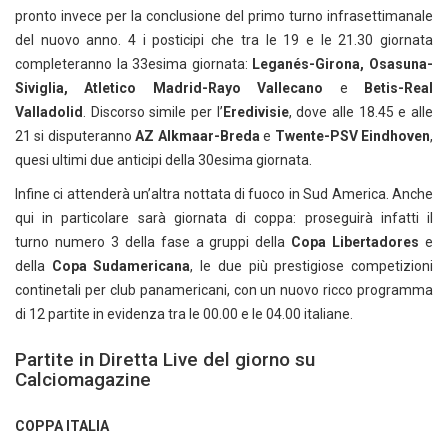
pronto invece per la conclusione del primo turno infrasettimanale
del nuovo anno. 4 i posticipi che tra le 19 e le 21.30 giornata
completeranno la 33esima giornata:
Leganés-Girona, Osasuna-
Siviglia, Atletico Madrid-Rayo Vallecano
e
Betis-Real
Valladolid
. Discorso simile per l’
Eredivisie
, dove alle 18.45 e alle
21 si disputeranno
AZ Alkmaar-Breda
e
Twente-PSV Eindhoven
,
quesi ultimi due anticipi della 30esima giornata.
Infine ci attenderà un’altra nottata di fuoco in Sud America. Anche
qui in particolare sarà giornata di coppa: proseguirà infatti il
turno numero 3 della fase a gruppi della
Copa Libertadores
e
della
Copa Sudamericana
, le due più prestigiose competizioni
continetali per club panamericani, con un nuovo ricco programma
di 12 partite in evidenza tra le 00.00 e le 04.00 italiane.
Partite in Diretta Live del giorno su
Calciomagazine
COPPA ITALIA