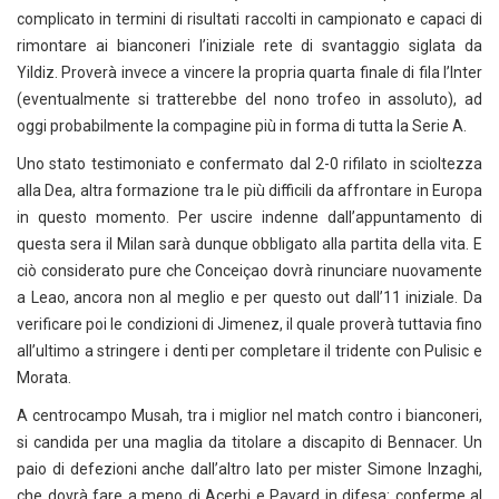
complicato in termini di risultati raccolti in campionato e capaci di
rimontare ai bianconeri l’iniziale rete di svantaggio siglata da
Yildiz. Proverà invece a vincere la propria quarta finale di fila l’Inter
(eventualmente si tratterebbe del nono trofeo in assoluto), ad
oggi probabilmente la compagine più in forma di tutta la Serie A.
Uno stato testimoniato e confermato dal 2-0 rifilato in scioltezza
alla Dea, altra formazione tra le più difficili da affrontare in Europa
in questo momento. Per uscire indenne dall’appuntamento di
questa sera il Milan sarà dunque obbligato alla partita della vita. E
ciò considerato pure che Conceiçao dovrà rinunciare nuovamente
a Leao, ancora non al meglio e per questo out dall’11 iniziale. Da
verificare poi le condizioni di Jimenez, il quale proverà tuttavia fino
all’ultimo a stringere i denti per completare il tridente con Pulisic e
Morata.
A centrocampo Musah, tra i miglior nel match contro i bianconeri,
si candida per una maglia da titolare a discapito di Bennacer. Un
paio di defezioni anche dall’altro lato per mister Simone Inzaghi,
che dovrà fare a meno di Acerbi e Pavard in difesa: conferme al