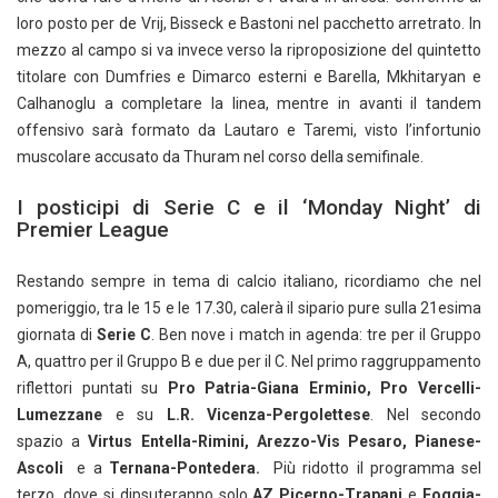
loro posto per de Vrij, Bisseck e Bastoni nel pacchetto arretrato. In
mezzo al campo si va invece verso la riproposizione del quintetto
titolare con Dumfries e Dimarco esterni e Barella, Mkhitaryan e
Calhanoglu a completare la linea, mentre in avanti il tandem
offensivo sarà formato da Lautaro e Taremi, visto l’infortunio
muscolare accusato da Thuram nel corso della semifinale.
I posticipi di Serie C e il ‘Monday Night’ di
Premier League
Restando sempre in tema di calcio italiano, ricordiamo che nel
pomeriggio, tra le 15 e le 17.30, calerà il sipario pure sulla 21esima
giornata di
Serie C
. Ben nove i match in agenda: tre per il Gruppo
A, quattro per il Gruppo B e due per il C. Nel primo raggruppamento
riflettori puntati su
Pro Patria-Giana Erminio, Pro Vercelli-
Lumezzane
e su
L.R. Vicenza-Pergolettese
. Nel secondo
spazio a
Virtus Entella-Rimini, Arezzo-Vis Pesaro, Pianese-
Ascoli
e a
Ternana-Pontedera.
Più ridotto il programma sel
terzo, dove si dipsuteranno solo
AZ Picerno-Trapani
e
Foggia-