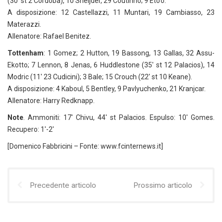
(30′ st 2 Cordoba), 10 Sneijder, 29 Coutinho; 9 Eto’o.
A disposizione: 12 Castellazzi, 11 Muntari, 19 Cambiasso, 23
Materazzi.
Allenatore: Rafael Benitez.
Tottenham
: 1 Gomez; 2 Hutton, 19 Bassong, 13 Gallas, 32 Assu-
Ekotto; 7 Lennon, 8 Jenas, 6 Huddlestone (35′ st 12 Palacios), 14
Modric (11′ 23 Cudicini); 3 Bale; 15 Crouch (22′ st 10 Keane).
A disposizione: 4 Kaboul, 5 Bentley, 9 Pavlyuchenko, 21 Kranjcar.
Allenatore: Harry Redknapp.
Note
. Ammoniti: 17′ Chivu, 44′ st Palacios. Espulso: 10′ Gomes.
Recupero: 1′-2′
[Domenico Fabbricini – Fonte: www.fcinternews.it]
Precedente articolo
Prossimo articolo