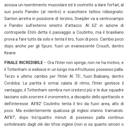
accusa un risentimento muscolare ed è costretto a dare forfait, al
suo posto Pandev (al rientro) e scacchiere tattico ridisegnato:
Santon arretra in posizione di terzino, Sneijder va a centrocampo
e Pandev sull’esterno sinistro d’attacco. Al 62’ in azione di
contropiede Eto’o detta il passaggio a Coutinho, ma il brasiliano
prova a fare tutto da solo e tenta il tiro, fuori di poco. Cambio poco
dopo anche per gli Spurs: fuori un evanescente Crouch, dentro
Keane.
FINALE INCREDIBILE
– Ora l’Inter non spinge, non ne ha motivo, e
il Tottenham si esibisce in un lungo ma infruttuoso possesso palla.
Terzo e ultimo cambio per l’Inter Al 75’, fuori Biabiany, dentro
Cordoba. La partita è ormai calata di ritmo, l’Inter gestisce il
vantaggio, il Tottenham sembra non crederci più e le due squadre
lasciano solo scorrere il cronometro, a discapito dello spettacolo e
dell’interesse. All’82’ Coutinho tenta il tiro da fuori area, alto di
poco. Ma evidentemente qualcosa gli inglesi stanno tramando.
All’87’, dopo tre/quattro minuti di possesso palla continuo
sottolineato dagli olè dei tifosi inglesi (non si sa quanto sinceri o