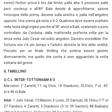
ironici) Hutton prova il tiro dal limite, palla alta. Il possesso palla
però continua e all’89’ Bale decide di approfittarne: azione
fotocopia della prima, discesa sulla sinistra e palla nell’angolino
opposto. Una scena già vista e 4-2. Qualcosa deve essere scattato
nella testa degli inglesi perché al 90’ ancora Bale, scatenato e poco
controllato da Cordoba, dalla mattonella preferita infila per la
terza volta Julio Cesar nel solito angolino. Davvero incredibile. Per
fortuna non c’è più tempo e l’arbitro decreta la fine delle ostilità.
Peccato per un finale thrilling che poteva essere gestito
diversamente, ma quello che conta è aver agguantato la vetta
solitaria del girone.
IL TABELLINO
U.C.L. INTER-TOTTENHAM 4-3
Marcatori: 2′ Zanetti, 11′ rig. Eto’o, 14′ Stankovic, 35 Eto’o, 7′ st , 45′
st e 46 st Bale.
Inter
: 1 Julio Cesar; 13 Maicon, 6 Lucio, 25 Samuel, 26 Chivu (17′ st
27 Pandev); 4 Zanetti, 5 Stankovic (5′ st 39 Santon); 88 Biabiany