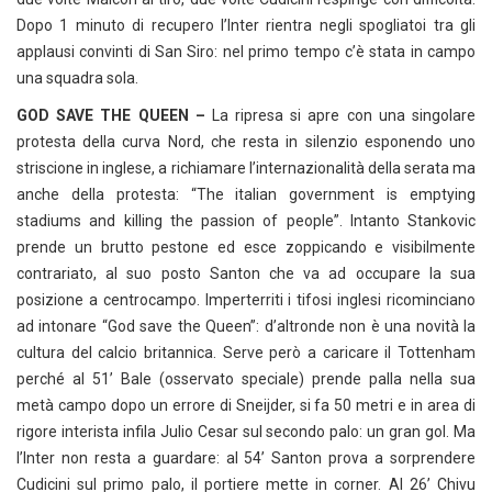
Dopo 1 minuto di recupero l’Inter rientra negli spogliatoi tra gli
applausi convinti di San Siro: nel primo tempo c’è stata in campo
una squadra sola.
GOD SAVE THE QUEEN –
La ripresa si apre con una singolare
protesta della curva Nord, che resta in silenzio esponendo uno
striscione in inglese, a richiamare l’internazionalità della serata ma
anche della protesta: “The italian government is emptying
stadiums and killing the passion of people”. Intanto Stankovic
prende un brutto pestone ed esce zoppicando e visibilmente
contrariato, al suo posto Santon che va ad occupare la sua
posizione a centrocampo. Imperterriti i tifosi inglesi ricominciano
ad intonare “God save the Queen”: d’altronde non è una novità la
cultura del calcio britannica. Serve però a caricare il Tottenham
perché al 51’ Bale (osservato speciale) prende palla nella sua
metà campo dopo un errore di Sneijder, si fa 50 metri e in area di
rigore interista infila Julio Cesar sul secondo palo: un gran gol. Ma
l’Inter non resta a guardare: al 54’ Santon prova a sorprendere
Cudicini sul primo palo, il portiere mette in corner. Al 26’ Chivu