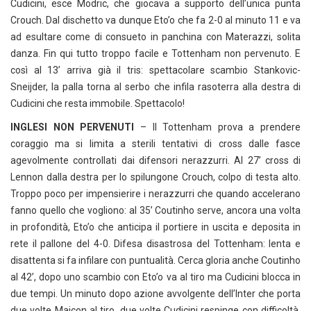
Cudicini, esce Modric, che giocava a supporto dell’unica punta
Crouch. Dal dischetto va dunque Eto’o che fa 2-0 al minuto 11 e va
ad esultare come di consueto in panchina con Materazzi, solita
danza. Fin qui tutto troppo facile e Tottenham non pervenuto. E
così al 13’ arriva già il tris: spettacolare scambio Stankovic-
Sneijder, la palla torna al serbo che infila rasoterra alla destra di
Cudicini che resta immobile. Spettacolo!
INGLESI NON PERVENUTI
– Il Tottenham prova a prendere
coraggio ma si limita a sterili tentativi di cross dalle fasce
agevolmente controllati dai difensori nerazzurri. Al 27’ cross di
Lennon dalla destra per lo spilungone Crouch, colpo di testa alto.
Troppo poco per impensierire i nerazzurri che quando accelerano
fanno quello che vogliono: al 35’ Coutinho serve, ancora una volta
in profondità, Eto’o che anticipa il portiere in uscita e deposita in
rete il pallone del 4-0. Difesa disastrosa del Tottenham: lenta e
disattenta si fa infilare con puntualità. Cerca gloria anche Coutinho
al 42’, dopo uno scambio con Eto’o va al tiro ma Cudicini blocca in
due tempi. Un minuto dopo azione avvolgente dell’Inter che porta
due volte Maicon al tiro, due volte Cudicini respinge con difficoltà.