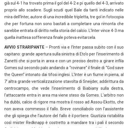
già sul 4-1 ha trovato prima il gol del 4-2 e pi quello del 4-3, arrivato
proprio allo scadere. Sugli scudi quel Bale da tanti indicato nelle
mira dell’Inter, autore di una incredibile tripletta, tre gol in fotocopia
che per fortuna non sono bastati a completare una rimonta che
sarebbe entrata di diritto nella storia del calcio. L’Inter vince 4-3 ma
quella inattesa sofferenza finale poteva evitarcela.
AVVIO STRARIPANTE
– Pronti via e l’Inter passa subito con il suo
capitano: grande apertura sulla sinistra di Eto’o per l’inserimento di
Zanetti che si porta in area e con un preciso destro a girare infila
Gomes sul secondo palo andando a “rovinare” il finale di “God save
the Queen” intonato dai tifosi inglesi. L’Inter è un fiume in piena, al
7’ altra grande verticalizzazione stavolta di Sneijder, addirittura da
centrocampo, che vede l’inserimento di Biabiany sulla destra,
l’attaccante entra in area ma viene steso da Gomes. L’arbitro non
ha dubbi, calcio di rigore ma mostra il rosso ad Assou-Ekotto, che
non aveva commesso il fallo. Breve conciliabolo con l’assistente
che gli spiega che l’autore del fallo è il portiere. Giustizia ristabilita
così mister Redknapp è costretto a mandare tra i pali il secondo