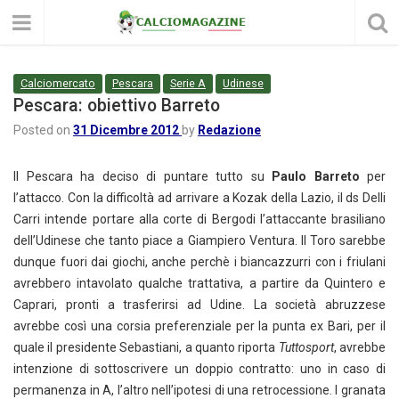
Calciomercato
Pescara
Serie A
Udinese
Pescara: obiettivo Barreto
Posted on
31 Dicembre 2012
by
Redazione
Il Pescara ha deciso di puntare tutto su
Paulo Barreto
per
l’attacco. Con la difficoltà ad arrivare a Kozak della Lazio, il ds Delli
Carri intende portare alla corte di Bergodi l’attaccante brasiliano
dell’Udinese che tanto piace a Giampiero Ventura. Il Toro sarebbe
dunque fuori dai giochi, anche perchè i biancazzurri con i friulani
avrebbero intavolato qualche trattativa, a partire da Quintero e
Caprari, pronti a trasferirsi ad Udine. La società abruzzese
avrebbe così una corsia preferenziale per la punta ex Bari, per il
quale il presidente Sebastiani, a quanto riporta
Tuttosport
, avrebbe
intenzione di sottoscrivere un doppio contratto: uno in caso di
permanenza in A, l’altro nell’ipotesi di una retrocessione. I granata