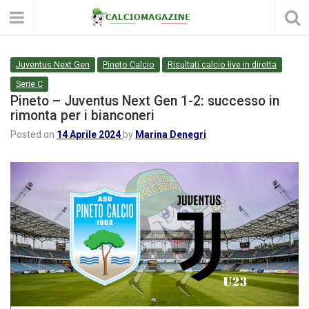
Juventus Next Gen
Pineto Calcio
Risultati calcio live in diretta
Serie C
Pineto – Juventus Next Gen 1-2: successo in
rimonta per i bianconeri
Posted on
14 Aprile 2024
by
Marina Denegri