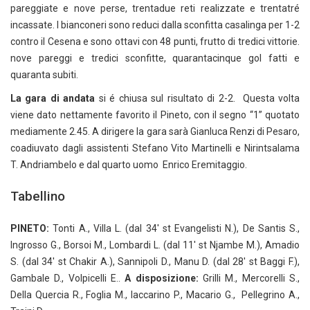
pareggiate e nove perse, trentadue reti realizzate e trentatré
incassate. I bianconeri sono reduci dalla sconfitta casalinga per 1-2
contro il Cesena e sono ottavi con 48 punti, frutto di tredici vittorie.
nove pareggi e tredici sconfitte, quarantacinque gol fatti e
quaranta subiti.
La gara di andata
si é chiusa sul risultato di 2-2. Questa volta
viene dato nettamente favorito il Pineto, con il segno “1” quotato
mediamente 2.45. A dirigere la gara sarà Gianluca Renzi di Pesaro,
coadiuvato dagli assistenti Stefano Vito Martinelli e Nirintsalama
T. Andriambelo e dal quarto uomo Enrico Eremitaggio.
Tabellino
PINETO:
Tonti A., Villa L. (dal 34′ st Evangelisti N.), De Santis S.,
Ingrosso G., Borsoi M., Lombardi L. (dal 11′ st Njambe M.), Amadio
S. (dal 34′ st Chakir A.), Sannipoli D., Manu D. (dal 28′ st Baggi F.),
Gambale D., Volpicelli E..
A disposizione:
Grilli M., Mercorelli S.,
Della Quercia R., Foglia M., Iaccarino P., Macario G., Pellegrino A.,