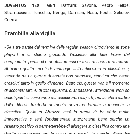
JUVENTUS NEXT GEN:
Daffara; Savona, Pedro Felipe,
Stramaccioni; Turicchia, Nonge, Damiani, Hasa, Rouhi; Sekulov,
Guerra
Brambilla alla vigilia
«
Se a tre partite dal termine della regular season ci troviamo in zona
play-off e ci stiamo giocando l’accesso alla fase finale del
campionato, penso che dobbiamo essere felici del nostro percorso.
Abbiamo quattro punti di vantaggio sull’undicesima in classifica e,
venendo da un girone di andata non semplice, significa che siamo
cresciuti tanto in quello di ritorno. Detto ciò, questo non è il momento
di accontentarci e, di conseguenza, di abbassare l’attenzione. Non so
quanti punti ci serviranno per assicurarci i play-off, ma so che a partire
dalla difficile trasferta di Pineto dovremo tornare a muovere la
classifica. Quella in Abruzzo sarà la prima di tre sfide molto
impegnative e sarà fondamentale interpretarla bene perchè un
risultato positivo ci permetterebbe di allungare in classifica contro una
diretta concorrente per la corsa ai play-off. In queste ultime tre