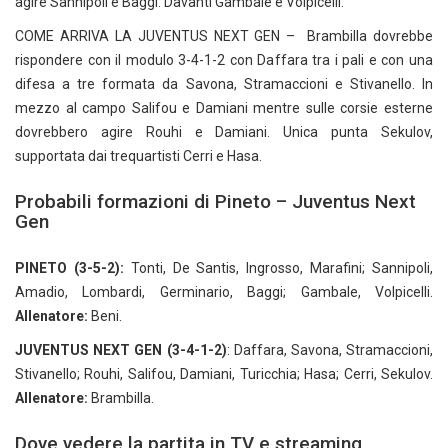
agire Sannipoli e Baggi. Davanti Gambale e Volpicelli.
COME ARRIVA LA JUVENTUS NEXT GEN – Brambilla dovrebbe
rispondere con il modulo 3-4-1-2 con Daffara tra i pali e con una
difesa a tre formata da Savona, Stramaccioni e Stivanello. In
mezzo al campo Salifou e Damiani mentre sulle corsie esterne
dovrebbero agire Rouhi e Damiani. Unica punta Sekulov,
supportata dai trequartisti Cerri e Hasa.
Probabili formazioni di Pineto – Juventus Next
Gen
PINETO (3-5-2):
Tonti, De Santis, Ingrosso, Marafini; Sannipoli,
Amadio, Lombardi, Germinario, Baggi; Gambale, Volpicelli.
Allenatore:
Beni.
JUVENTUS NEXT GEN (3-4-1-2)
: Daffara, Savona, Stramaccioni,
Stivanello; Rouhi, Salifou, Damiani, Turicchia; Hasa; Cerri, Sekulov.
Allenatore:
Brambilla.
Dove vedere la partita in TV e streaming