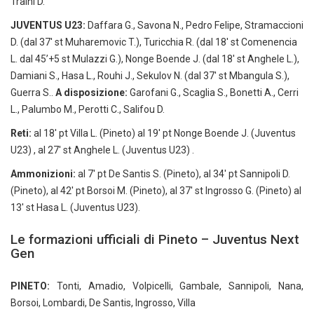
Traini D.
JUVENTUS U23:
Daffara G., Savona N., Pedro Felipe, Stramaccioni
D. (dal 37′ st Muharemovic T.), Turicchia R. (dal 18′ st Comenencia
L. dal 45’+5 st Mulazzi G.), Nonge Boende J. (dal 18′ st Anghele L.),
Damiani S., Hasa L., Rouhi J., Sekulov N. (dal 37′ st Mbangula S.),
Guerra S..
A disposizione:
Garofani G., Scaglia S., Bonetti A., Cerri
L., Palumbo M., Perotti C., Salifou D.
Reti:
al 18′ pt Villa L. (Pineto) al 19′ pt Nonge Boende J. (Juventus
U23) , al 27′ st Anghele L. (Juventus U23) .
Ammonizioni:
al 7′ pt De Santis S. (Pineto), al 34′ pt Sannipoli D.
(Pineto), al 42′ pt Borsoi M. (Pineto), al 37′ st Ingrosso G. (Pineto) al
13′ st Hasa L. (Juventus U23).
Le formazioni ufficiali di Pineto – Juventus Next
Gen
PINETO:
Tonti, Amadio, Volpicelli, Gambale, Sannipoli, Nana,
Borsoi, Lombardi, De Santis, Ingrosso, Villa