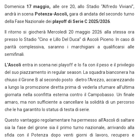
Domenica
17 maggio,
alle ore 20, allo Stadio “Alfredo Viviani”,
andrà in scena
Potenza-Ascoli,
gara di andata del secondo turno
della Fase Nazionale dei
playoff di Serie C 2025/2026
.
Il ritorno si giocherà Mercoledì 20 maggio 2026 alla stessa ora
presso lo Stadio “Cino e Lillo Del Duca” di Ascoli Piceno. In caso di
parità complessiva, saranno i marchigiani a qualificarsi alle
semifinali.
L’Ascoli
entra in scena nei playoff e lo fa con il peso e il privilegio
del suo piazzamento in regular season. La squadra bianconera ha
chiuso il Girone B al secondo posto dietro l’Arezzo, accarezzando
a lungo la promozione diretta prima di vederla sfumare all’ultima
giornata nella sconfitta esterna contro il Campobasso. Un finale
amaro, ma non sufficiente a cancellare la solidità di un percorso
che le ha garantito lo status di testa di serie.
Questo vantaggio regolamentare ha permesso all’Ascoli di saltare
sia la fase del girone sia il primo turno nazionale, arrivando alla
sfida con il Potenza dopo venti giorni di lavoro, recupero e