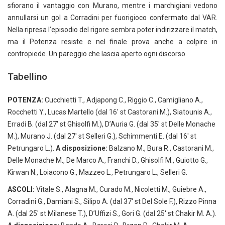
sfiorano il vantaggio con Murano, mentre i marchigiani vedono
annullarsi un gol a Corradini per fuorigioco confermato dal VAR.
Nella ripresa l’episodio del rigore sembra poter indirizzare il match,
ma il Potenza resiste e nel finale prova anche a colpire in
contropiede. Un pareggio che lascia aperto ogni discorso.
Tabellino
POTENZA:
Cucchietti T., Adjapong C., Riggio C., Camigliano A.,
Rocchetti Y., Lucas Martello (dal 16′ st Castorani M.), Siatounis A.,
Erradi B. (dal 27′ st Ghisolfi M.), D’Auria G. (dal 35′ st Delle Monache
M.), Murano J. (dal 27′ st Selleri G.), Schimmenti E. (dal 16′ st
Petrungaro L.).
A disposizione:
Balzano M., Bura R., Castorani M.,
Delle Monache M., De Marco A., Franchi D., Ghisolfi M., Guiotto G.,
Kirwan N., Loiacono G., Mazzeo L., Petrungaro L., Selleri G.
ASCOLI:
Vitale S., Alagna M., Curado M., Nicoletti M., Guiebre A.,
Corradini G., Damiani S., Silipo A. (dal 37′ st Del Sole F.), Rizzo Pinna
A. (dal 25′ st Milanese T.), D’Uffizi S., Gori G. (dal 25′ st Chakir M. A.).