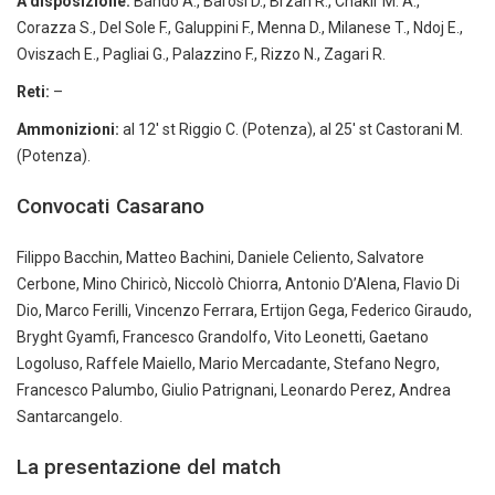
A disposizione:
Bando A., Barosi D., Brzan R., Chakir M. A.,
Corazza S., Del Sole F., Galuppini F., Menna D., Milanese T., Ndoj E.,
Oviszach E., Pagliai G., Palazzino F., Rizzo N., Zagari R.
Reti:
–
Ammonizioni:
al 12′ st Riggio C. (Potenza), al 25′ st Castorani M.
(Potenza).
Convocati Casarano
Filippo Bacchin, Matteo Bachini, Daniele Celiento, Salvatore
Cerbone, Mino Chiricò, Niccolò Chiorra, Antonio D’Alena, Flavio Di
Dio, Marco Ferilli, Vincenzo Ferrara, Ertijon Gega, Federico Giraudo,
Bryght Gyamfi, Francesco Grandolfo, Vito Leonetti, Gaetano
Logoluso, Raffele Maiello, Mario Mercadante, Stefano Negro,
Francesco Palumbo, Giulio Patrignani, Leonardo Perez, Andrea
Santarcangelo.
La presentazione del match