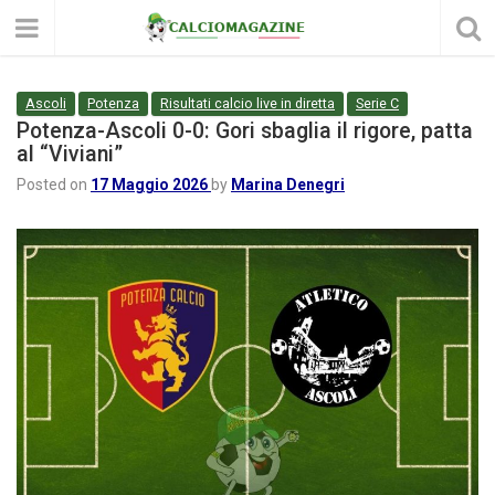
Ascoli
Potenza
Risultati calcio live in diretta
Serie C
Potenza-Ascoli 0-0: Gori sbaglia il rigore, patta
al “Viviani”
Posted on
17 Maggio 2026
by
Marina Denegri