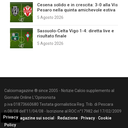
Cesena solido e in crescita: 3-0 alla Vis
Pesaro nella quinta amichevole estiva
5 Agosto 2026
Sassuolo-Celta Vigo 1-4: diretta live e
risultato finale
5 Agosto 2026
Calciomagazine ® since 2005 - Notizie Calcio supplemento al
Giornale Online L'Opinionista
p.iva 01873660680 Testata giornalistica Reg. Trib. di Pescara
n.08/08 dell'11/04/08 - Iscrizione al ROC n°17982 del 17/02/2009
Privacy
Calciomagazine sui social
-
Redazione
-
Privacy
-
Cookie
Policy