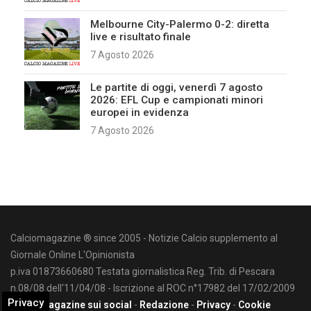
Melbourne City-Palermo 0-2: diretta
live e risultato finale
7 Agosto 2026
Le partite di oggi, venerdì 7 agosto
2026: EFL Cup e campionati minori
europei in evidenza
7 Agosto 2026
Calciomagazine ® since 2005 - Notizie Calcio supplemento al
Giornale Online L'Opinionista
p.iva 01873660680 Testata giornalistica Reg. Trib. di Pescara
n.08/08 dell'11/04/08 - Iscrizione al ROC n°17982 del 17/02/2009
Privacy
Calciomagazine sui social
-
Redazione
-
Privacy
-
Cookie