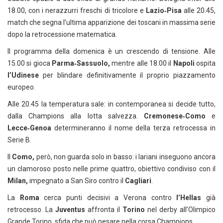
18.00, con i nerazzurri freschi di tricolore e
Lazio‑Pisa
alle 20.45,
match che segna l’ultima apparizione dei toscani in massima serie
dopo la retrocessione matematica.
Il programma della domenica è un crescendo di tensione. Alle
15.00 si gioca
Parma‑Sassuolo,
mentre alle 18.00 il
Napoli
ospita
l’Udinese
per blindare definitivamente il proprio piazzamento
europeo.
Alle 20.45 la temperatura sale: in contemporanea si decide tutto,
dalla Champions alla lotta salvezza.
Cremonese‑Como
e
Lecce‑Genoa
determineranno il nome della terza retrocessa in
Serie B.
Il
Como,
però, non guarda solo in basso: i lariani inseguono ancora
un clamoroso posto nelle prime quattro, obiettivo condiviso con il
Milan,
impegnato a San Siro contro il
Cagliari
.
La
Roma
cerca punti decisivi a Verona contro
l’Hellas
già
retrocesso. La
Juventus
affronta il
Torino
nel derby all’Olimpico
Grande Torino, sfida che può pesare nella corsa Champions.