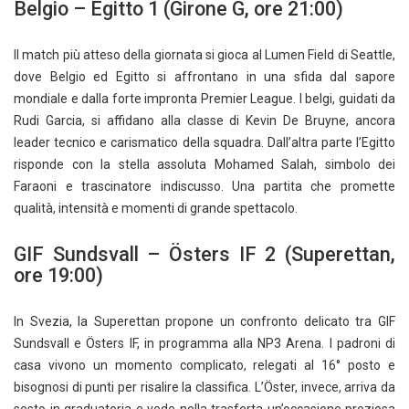
Belgio – Egitto 1 (Girone G, ore 21:00)
Il match più atteso della giornata si gioca al Lumen Field di Seattle,
dove Belgio ed Egitto si affrontano in una sfida dal sapore
mondiale e dalla forte impronta Premier League. I belgi, guidati da
Rudi Garcia, si affidano alla classe di Kevin De Bruyne, ancora
leader tecnico e carismatico della squadra. Dall’altra parte l’Egitto
risponde con la stella assoluta Mohamed Salah, simbolo dei
Faraoni e trascinatore indiscusso. Una partita che promette
qualità, intensità e momenti di grande spettacolo.
GIF Sundsvall – Östers IF 2 (Superettan,
ore 19:00)
In Svezia, la Superettan propone un confronto delicato tra GIF
Sundsvall e Östers IF, in programma alla NP3 Arena. I padroni di
casa vivono un momento complicato, relegati al 16° posto e
bisognosi di punti per risalire la classifica. L’Öster, invece, arriva da
sesto in graduatoria e vede nella trasferta un’occasione preziosa