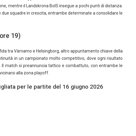
one, mentre il Landskrona BoIS insegue a pochi punti di distanza.
e due squadre in crescita, entrambe determinate a consolidare le
ore 19)
 sfida tra Värnamo e Helsingborg, altro appuntamento chiave della
inuità in un campionato molto competitivo, dove ogni risultato
a. Il match si preannuncia tattico e combattuto, con entrambe le
icinarsi alla zona playoff.
igliata per le partite del 16 giugno 2026