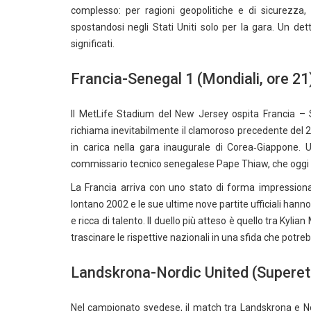
complesso: per ragioni geopolitiche e di sicurezza,
spostandosi negli Stati Uniti solo per la gara. Un de
significati.
Francia-Senegal 1 (Mondiali, ore 21
Il MetLife Stadium del New Jersey ospita Francia – Se
richiama inevitabilmente il clamoroso precedente del 
in carica nella gara inaugurale di Corea‑Giappone. Un
commissario tecnico senegalese Pape Thiaw, che oggi 
La Francia arriva con uno stato di forma impressiona
lontano 2002 e le sue ultime nove partite ufficiali hanno
e ricca di talento. Il duello più atteso è quello tra Ky
trascinare le rispettive nazionali in una sfida che potreb
Landskrona-Nordic United (Superett
Nel campionato svedese, il match tra Landskrona e Nord