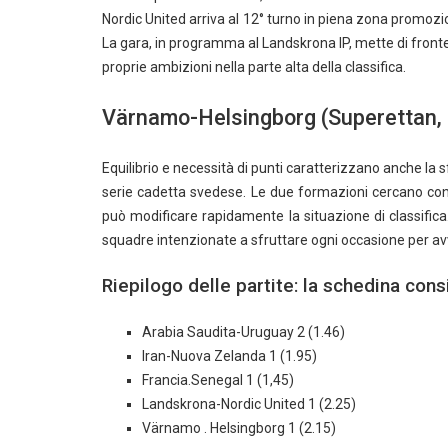
Nordic United arriva al 12° turno in piena zona promozi
La gara, in programma al Landskrona IP, mette di front
proprie ambizioni nella parte alta della classifica.
Värnamo-Helsingborg (Superettan, 
Equilibrio e necessità di punti caratterizzano anche la
serie cadetta svedese. Le due formazioni cercano cont
può modificare rapidamente la situazione di classific
squadre intenzionate a sfruttare ogni occasione per avv
Riepilogo delle partite: la schedina cons
Arabia Saudita-Uruguay 2 (1.46)
Iran-Nuova Zelanda 1 (1.95)
Francia.Senegal 1 (1,45)
Landskrona-Nordic United 1 (2.25)
Värnamo . Helsingborg 1 (2.15)