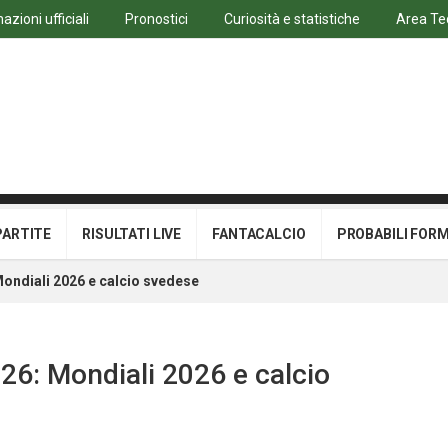
azioni ufficiali
Pronostici
Curiosità e statistiche
Area Te
PARTITE
RISULTATI LIVE
FANTACALCIO
PROBABILI FOR
Mondiali 2026 e calcio svedese
26: Mondiali 2026 e calcio