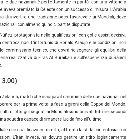
 tra le due nazionali è perfettamente in parità, con una vittoria a
le aveva premiato la Celeste con un successo di misura. L’Arabia
ia di invertire una tradizione poco favorevole ai Mondiali, dove
 nazionali con almeno quindici partite disputate.
Núñez, protagonista nelle qualificazioni con gol e assist decisivi,
a centrocampo. L’infortunio di Ronald Araújo e le condizioni non
el commissario tecnico, che dovrà ridisegnare gli equilibri della
 vena realizzativa di Firas Al‑Buraikan e sull’esperienza di Salem
e.
 3.00)
a Zelanda, match che inaugura il cammino delle due nazionali nel
erare per la prima volta la fase a gironi della Coppa del Mondo.
li ultimi otto gol segnati ai Mondiali sono arrivati tutti nei secondi
 una squadra capace di rimanere lucida fino all’ultimo.
ale con qualificazione diretta, affronta la sfida con entusiasmo
oni. L’Iran, invece, ha dovuto gestire un ritiro logisticamente