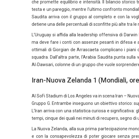
che promette equilibrio e intensità. Il bilancio storico
testa e un pareggio, mentre l’ultimo confronto mondia
Saudita arriva con il gruppo al completo e con la vogl
detiene una delle percentuali di sconfitte più alte tra le
L’Uruguay si affida alla leadership offensiva di Darwin 
ma deve fare i conti con assenze pesanti in difesa e 
ottimali di Giorgian de Arrascaeta complicano i piani d
squadra. Dall’altra parte, l’Arabia Saudita punta sulla
Al‑Dawsari, colonne di un gruppo che vuole sorprender
Iran-Nuova Zelanda 1 (Mondiali, ore
Al SoFi Stadium di Los Angeles va in scena Iran – Nuov
Gruppo G. Entrambe inseguono un obiettivo storico: sup
L’Iran arriva con una statistica curiosa e significativa: g
tempi, cinque dei quali nei minuti di recupero, segno di
La Nuova Zelanda, alla sua prima partecipazione mondi
e con la consapevolezza di poter giocare senza pressi