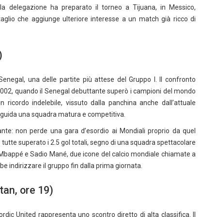
 la delegazione ha preparato il torneo a Tijuana, in Messico,
ttaglio che aggiunge ulteriore interesse a un match già ricco di
)
negal, una delle partite più attese del Gruppo I. Il confronto
2002, quando il Senegal debuttante superò i campioni del mondo
 ricordo indelebile, vissuto dalla panchina anche dall’attuale
guida una squadra matura e competitiva.
nte: non perde una gara d’esordio ai Mondiali proprio da quel
 tutte superato i 2.5 gol totali, segno di una squadra spettacolare
lian Mbappé e Sadio Mané, due icone del calcio mondiale chiamate a
be indirizzare il gruppo fin dalla prima giornata.
an, ore 19)
ic United rappresenta uno scontro diretto di alta classifica. Il