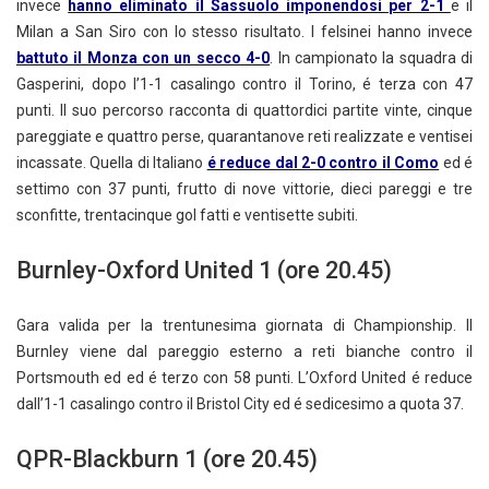
invece
hanno eliminato il Sassuolo imponendosi per 2-1
e il
Milan a San Siro con lo stesso risultato. I felsinei hanno invece
battuto il Monza con un secco 4-0
. In campionato la squadra di
Gasperini, dopo l’1-1 casalingo contro il Torino, é terza con 47
punti. Il suo percorso racconta di quattordici partite vinte, cinque
pareggiate e quattro perse, quarantanove reti realizzate e ventisei
incassate. Quella di Italiano
é reduce dal 2-0 contro il Como
ed é
settimo con 37 punti, frutto di nove vittorie, dieci pareggi e tre
sconfitte, trentacinque gol fatti e ventisette subiti.
Burnley-Oxford United 1 (ore 20.45)
Gara valida per la trentunesima giornata di Championship. Il
Burnley viene dal pareggio esterno a reti bianche contro il
Portsmouth ed ed é terzo con 58 punti. L’Oxford United é reduce
dall’1-1 casalingo contro il Bristol City ed é sedicesimo a quota 37.
QPR-Blackburn 1 (ore 20.45)