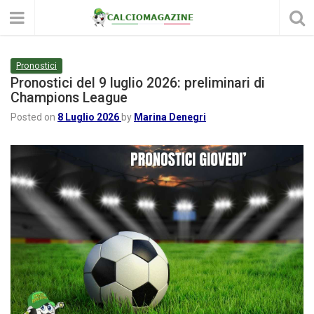
Pronostici
Pronostici del 9 luglio 2026: preliminari di
Champions League
Posted on
8 Luglio 2026
by
Marina Denegri