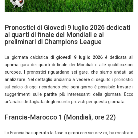
Pronostici di Giovedì 9 luglio 2026 dedicati
ai quarti di finale dei Mondiali e ai
preliminari di Champions League
La giornata calcistica di
giovedì 9 luglio 2026
é dedicata all
aprima gara dei quarti di finale dei Mondiali e alle qualificazioni
europee. I pronostici riguardano sei gare, che siamo andati ad
analizzare. Nel dettaglio andiamo a vedere di seguito i pronostici
sul calcio di oggi ricordando che ogni giorno è possibile trovare i
suggerimenti sulle partite più interessanti della giornata. Ecco
un’analisi dettagliata degli incontri previsti per questa giornata.
Francia-Marocco 1 (Mondiali, ore 22)
La Francia ha superato la fase a gironi con sicurezza, ha mostrato