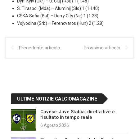
Dyn. Kyiv (Ukr) – U. Cluj (Rou) 1 (1.48)
S. Tiraspol (Mda) – Aluminij (Slo) 1 (1.140)
CSKA Sofia (Bul) – Derry City (Nir) 1 (1.28)
Vojvodina (Srb) – Ferencvaros (Hun) 2 (1.28)
Precedente articolo
Prossimo articolo
ULTIME NOTIZIE CALCIOMAGAZINE
Cavese-Juve Stabia: diretta live e
risultato in tempo reale
6 Agosto 2026