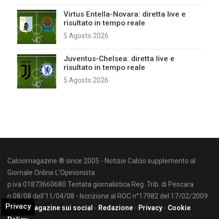
Virtus Entella-Novara: diretta live e
risultato in tempo reale
5 Agosto 2026
Juventus-Chelsea: diretta live e
risultato in tempo reale
5 Agosto 2026
Calciomagazine ® since 2005 - Notizie Calcio supplemento al
Giornale Online L'Opinionista
p.iva 01873660680 Testata giornalistica Reg. Trib. di Pescara
n.08/08 dell'11/04/08 - Iscrizione al ROC n°17982 del 17/02/2009
Privacy
Calciomagazine sui social
-
Redazione
-
Privacy
-
Cookie