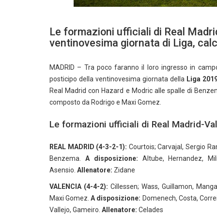
Le formazioni ufficiali di Real Madri
ventinovesima giornata di Liga, calci
MADRID – Tra poco faranno il loro ingresso in campo
posticipo della ventinovesima giornata della
Liga 201
Real Madrid con Hazard e Modric alle spalle di Benzem
composto da Rodrigo e Maxi Gomez.
Le formazioni ufficiali di Real Madrid-Va
REAL MADRID (4-3-2-1):
Courtois; Carvajal, Sergio R
Benzema.
A disposizione:
Altube, Hernandez, Mili
Asensio.
Allenatore:
Zidane
VALENCIA (4-4-2):
Cillessen; Wass, Guillamon, Mangal
Maxi Gomez.
A disposizione:
Domenech, Costa, Correia
Vallejo, Gameiro.
Allenatore:
Celades