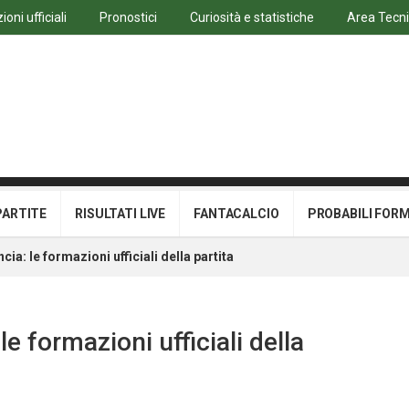
oni ufficiali
Pronostici
Curiosità e statistiche
Area Tecn
PARTITE
RISULTATI LIVE
FANTACALCIO
PROBABILI FOR
ia: le formazioni ufficiali della partita
e formazioni ufficiali della