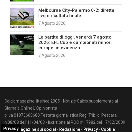
Melbourne City-Palermo 0-2: diretta
live e risultato finale
7 Agosto 2026
Le partite di oggi, venerdì 7 agosto
2026: EFL Cup e campionati minori
europei in evidenza
7 Agosto 2026
Calciomagazine ® since 2005 - Notizie Calcio supplemento al
Giornale Online L'Opinionista
p.iva 01873660680 Testata giornalistica Reg. Trib. di Pescara
n.08/08 dell'11/04/08 - Iscrizione al ROC n°17982 del 17/02/2009
Privacy
Calciomagazine sui social
-
Redazione
-
Privacy
-
Cookie