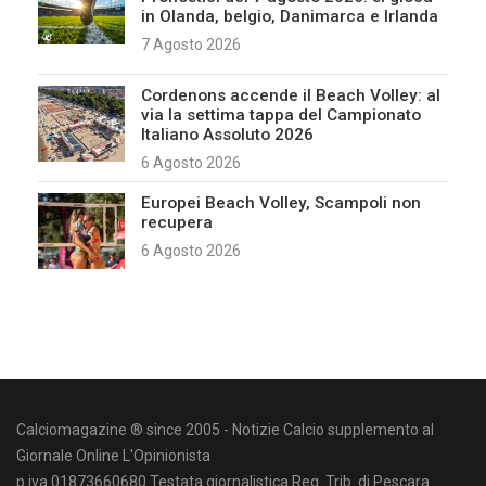
in Olanda, belgio, Danimarca e Irlanda
7 Agosto 2026
Cordenons accende il Beach Volley: al
via la settima tappa del Campionato
Italiano Assoluto 2026
6 Agosto 2026
Europei Beach Volley, Scampoli non
recupera
6 Agosto 2026
Calciomagazine ® since 2005 - Notizie Calcio supplemento al
Giornale Online L'Opinionista
p.iva 01873660680 Testata giornalistica Reg. Trib. di Pescara