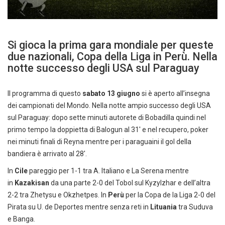
Si gioca la prima gara mondiale per queste
due nazionali, Copa della Liga in Perù. Nella
notte successo degli USA sul Paraguay
Il programma di questo
sabato 13 giugno
si è aperto all’insegna
dei campionati del Mondo. Nella notte ampio successo degli USA
sul Paraguay: dopo sette minuti autorete di Bobadilla quindi nel
primo tempo la doppietta di Balogun al 31′ e nel recupero, poker
nei minuti finali di Reyna mentre per i paraguaini il gol della
bandiera è arrivato al 28′.
In
Cile
pareggio per 1-1 tra A. Italiano e La Serena mentre
in
Kazakisan
da una parte 2-0 del Tobol sul Kyzylzhar e dell’altra
2-2 tra Zhetysu e Okzhetpes. In
Perù
per la Copa de la Liga 2-0 del
Pirata su U. de Deportes mentre senza reti in
Lituania
tra Suduva
e Banga.