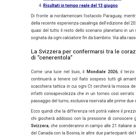
Risultati in tempo reale del 13 giugno
Di fronte ai nordamericani l’ostacolo Paraguay, mentr
della recente esperienza casalinga dell’edizione del 
quasi del tutto il resto dello scenario planetario in
sognata da ogni calciatore fin da bambino. Via alla ras
La Svizzera per confermarsi tra le corazz
di “cenerentola”
Come una luce nel buio, il
Mondiale 2026
, il terz
continuerà a tenere col fiato sospeso tutti gli amant
scacchiera tattica in cui ogni Ct cercherà la mossa dec
infatti consapevolezza che in un torneo così serrato o
passaggio del turno, esclusiva riservata alle prime due 
Ecco quindi che la differenza reti potrà valere il prezz
chi giocherà addosso con la pressione di conoscere già
Svizzera
, che scenderanno in campo alle 21 italiane al 
del Canada con la Bosnia, le altre due partecipanti del 