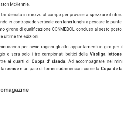
Weston McKennie.
a far densità in mezzo al campo per provare a spezzare il ritmo
ndo in contropiede verticale con lanci lunghi a pescare le punte.
imo girone di qualificazione CONMEBOL, concluso al sesto posto,
e ultime tre edizioni.
nuiranno per ovvie ragioni gli altri appuntamenti in giro per il
io e sera solo i tre campionati baltici della
Virsliga lettone
,
ltre ai quarti di
Coppa d’Islanda
. Ad accompagnare nel mini
 faroense
e un paio di tornei sudamericani come la
Copa de la
lciomagazine