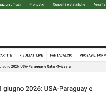
azioni ufficiali
Pronostici
Curiosità e statistiche
Area Te
PARTITE
RISULTATI LIVE
FANTACALCIO
PROBABILI FOR
3 giugno 2026: USA-Paraguay e Qatar-Svizzera
 13 giugno 2026: USA-Paraguay e