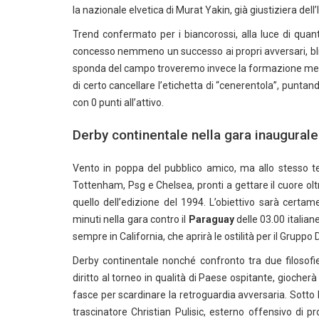
la nazionale elvetica di Murat Yakin, già giustiziera dell’
Trend confermato per i biancorossi, alla luce di qua
concesso nemmeno un successo ai propri avversari, bli
sponda del campo troveremo invece la formazione medio
di certo cancellare l’etichetta di “cenerentola”, puntan
con 0 punti all’attivo.
Derby continentale nella gara inaugural
Vento in poppa del pubblico amico, ma allo stesso 
Tottenham, Psg e Chelsea, pronti a gettare il cuore ol
quello dell’edizione del 1994. L’obiettivo sarà certame
minuti nella gara contro il
Paraguay
delle 03.00 italian
sempre in California, che aprirà le ostilità per il Gruppo D
Derby continentale nonché confronto tra due filosofie 
diritto al torneo in qualità di Paese ospitante, giocherà
fasce per scardinare la retroguardia avversaria. Sotto l
trascinatore Christian Pulisic, esterno offensivo di p