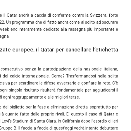
e il Qatar andrà a caccia di conferme contro la Svizzera, forte
2022. Un programma che di fatto andrà come al solito ad oscurare
 un week end interamente dedicato alla rassegna più importante e
segna.
ate europee, il Qatar per cancellare l’etichetta
o consecutivo senza la partecipazione della nazionale italiana,
i del calcio internazionale. Come? Trasformandosi nella solita
isiva per scardinare le difese avversarie e gonfiare la rete. C’è
gni singolo risultato risulterà fondamentale per aggiudicarsi il
di ogni raggruppamento e alle migliori terze.
o del biglietto per la fase a eliminazione diretta, soprattutto per
 quanto fatto dalle proprie rivali. E’ questo il caso di
Qatar
e
Levi’s Stadium di Santa Clara, in California dopo l’esordio di ieri
Gruppo B. Il faccia a faccia di quest’oggi vedrà intanto debuttare