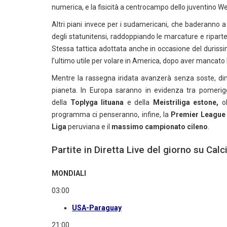
numerica, e la fisicità a centrocampo dello juventino 
Altri piani invece per i sudamericani, che baderanno 
degli statunitensi, raddoppiando le marcature e riparte
Stessa tattica adottata anche in occasione del duriss
l’ultimo utile per volare in America, dopo aver mancato l
Mentre la rassegna iridata avanzerà senza soste, dimi
pianeta. In Europa saranno in evidenza tra pomerigg
della
Toplyga lituana
e della
Meistriliga estone,
o
programma ci penseranno, infine, la
Premier League
Liga
peruviana e il
massimo campionato cileno
.
Partite in Diretta Live del giorno su Ca
MONDIALI
03:00
USA-Paraguay
21:00