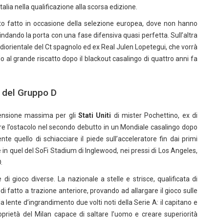
Italia nella qualificazione alla scorsa edizione.
nto fatto in occasione della selezione europea, dove non hanno
ndando la porta con una fase difensiva quasi perfetta.
Sull’altra
rientale del Ct spagnolo ed ex Real Julen Lopetegui, che vorrà
do al grande riscatto dopo il blackout casalingo di quattro anni fa
e del Gruppo D
tensione massima per gli
Stati Uniti
di mister Pochettino, ex di
tre l’ostacolo nel secondo debutto in un Mondiale casalingo dopo
nte quello di schiacciare il piede sull’acceleratore fin dai primi
e in quel del SoFi Stadium di Inglewood, nei pressi di Los Angeles,
.
di gioco diverse. La nazionale a stelle e strisce, qualificata di
 di fatto a trazione anteriore, provando ad allargare il gioco sulle
a lente d’ingrandimento due volti noti della Serie A: il capitano e
roprietà del Milan capace di saltare l’uomo e creare superiorità