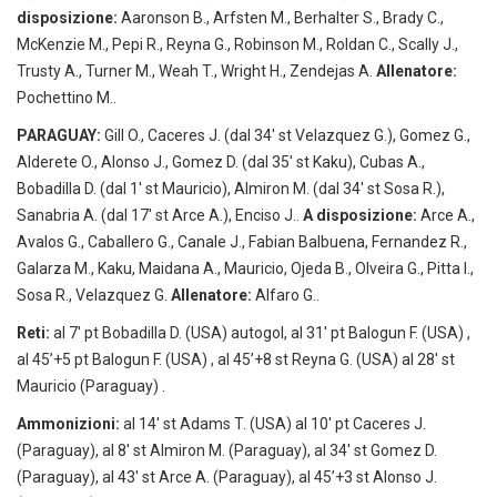
disposizione:
Aaronson B., Arfsten M., Berhalter S., Brady C.,
McKenzie M., Pepi R., Reyna G., Robinson M., Roldan C., Scally J.,
Trusty A., Turner M., Weah T., Wright H., Zendejas A.
Allenatore:
Pochettino M..
PARAGUAY:
Gill O., Caceres J. (dal 34′ st Velazquez G.), Gomez G.,
Alderete O., Alonso J., Gomez D. (dal 35′ st Kaku), Cubas A.,
Bobadilla D. (dal 1′ st Mauricio), Almiron M. (dal 34′ st Sosa R.),
Sanabria A. (dal 17′ st Arce A.), Enciso J..
A disposizione:
Arce A.,
Avalos G., Caballero G., Canale J., Fabian Balbuena, Fernandez R.,
Galarza M., Kaku, Maidana A., Mauricio, Ojeda B., Olveira G., Pitta I.,
Sosa R., Velazquez G.
Allenatore:
Alfaro G..
Reti:
al 7′ pt Bobadilla D. (USA) autogol, al 31′ pt Balogun F. (USA) ,
al 45’+5 pt Balogun F. (USA) , al 45’+8 st Reyna G. (USA) al 28′ st
Mauricio (Paraguay) .
Ammonizioni:
al 14′ st Adams T. (USA) al 10′ pt Caceres J.
(Paraguay), al 8′ st Almiron M. (Paraguay), al 34′ st Gomez D.
(Paraguay), al 43′ st Arce A. (Paraguay), al 45’+3 st Alonso J.