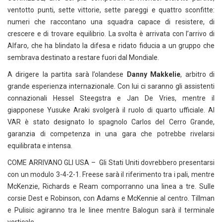
ventotto punti, sette vittorie, sette pareggi e quattro sconfitte:
numeri che raccontano una squadra capace di resistere, di
crescere e di trovare equilibrio. La svolta è arrivata con l’arrivo di
Alfaro, che ha blindato la difesa e ridato fiducia a un gruppo che
sembrava destinato a restare fuori dal Mondiale.
A dirigere la partita sarà l’olandese
Danny Makkelie
, arbitro di
grande esperienza internazionale. Con lui ci saranno gli assistenti
connazionali Hessel Steegstra e Jan De Vries, mentre il
giapponese Yusuke Araki svolgerà il ruolo di quarto ufficiale. Al
VAR è stato designato lo spagnolo Carlos del Cerro Grande,
garanzia di competenza in una gara che potrebbe rivelarsi
equilibrata e intensa.
COME ARRIVANO GLI USA – Gli Stati Uniti dovrebbero presentarsi
con un modulo 3-4-2-1. Freese sarà il riferimento tra i pali, mentre
McKenzie, Richards e Ream comporranno una linea a tre. Sulle
corsie Dest e Robinson, con Adams e McKennie al centro. Tillman
e Pulisic agiranno tra le linee mentre Balogun sarà il terminale
verticale.