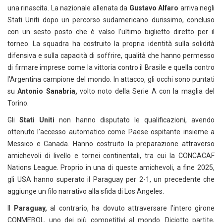
una rinascita. La nazionale allenata da
Gustavo Alfaro
arriva negli
Stati Uniti dopo un percorso sudamericano durissimo, concluso
con un sesto posto che è valso l’ultimo biglietto diretto per il
torneo. La squadra ha costruito la propria identità sulla solidità
difensiva e sulla capacità di soffrire, qualità che hanno permesso
di firmare imprese come la vittoria contro il Brasile e quella contro
l’Argentina campione del mondo. In attacco, gli occhi sono puntati
su
Antonio Sanabria,
volto noto della Serie A con la maglia del
Torino.
Gli
Stati Uniti
non hanno disputato le qualificazioni, avendo
ottenuto l’accesso automatico come Paese ospitante insieme a
Messico e Canada. Hanno costruito la preparazione attraverso
amichevoli di livello e tornei continentali, tra cui la CONCACAF
Nations League. Proprio in una di queste amichevoli, a fine 2025,
gli USA hanno superato il Paraguay per 2-1, un precedente che
aggiunge un filo narrativo alla sfida di Los Angeles.
Il
Paraguay,
al contrario, ha dovuto attraversare l’intero girone
CONMEBOL, uno dei più competitivi al mondo. Diciotto partite,