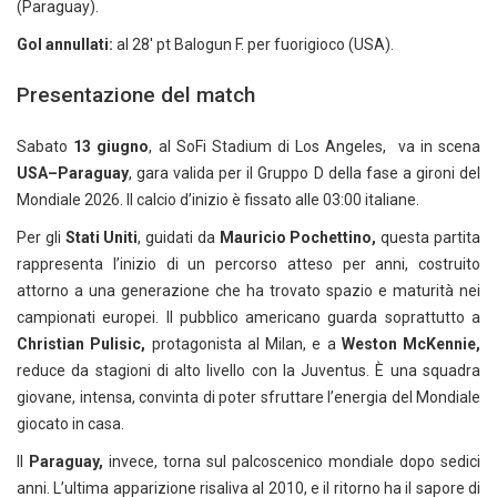
(Paraguay).
Gol annullati:
al 28′ pt Balogun F. per fuorigioco (USA).
Presentazione del match
Sabato
13 giugno
, al SoFi Stadium di Los Angeles, va in scena
USA–Paraguay
, gara valida per il Gruppo D della fase a gironi del
Mondiale 2026. Il calcio d’inizio è fissato alle 03:00 italiane.
Per gli
Stati Uniti
, guidati da
Mauricio Pochettino,
questa partita
rappresenta l’inizio di un percorso atteso per anni, costruito
attorno a una generazione che ha trovato spazio e maturità nei
campionati europei. Il pubblico americano guarda soprattutto a
Christian Pulisic,
protagonista al Milan, e a
Weston McKennie,
reduce da stagioni di alto livello con la Juventus. È una squadra
giovane, intensa, convinta di poter sfruttare l’energia del Mondiale
giocato in casa.
Il
Paraguay,
invece, torna sul palcoscenico mondiale dopo sedici
anni. L’ultima apparizione risaliva al 2010, e il ritorno ha il sapore di