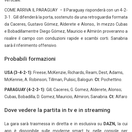
COME ARRIVA IL PARAGUAY – Il Paraguay risponderà con un 4-2-
3-1 . Gill difenderà la porta, sostenuto da una retroguardia formata
da Caceres, Gustavo Gómez, Alderete e Alonso,. In mezzo Cubas
e Bobadillamentre Diego Gómez, Mauricio e Almirón proveranno a
risalire il campo con conduzioni rapide e scambi corti. Sanabria
sarà il riferimento offensivo.
Probabili formazioni
USA (3-4-2-1):
Freese; McKenzie, Richards, Ream; Dest, Adams,
McKennie, A. Robinson; Tillman, Pulisic, Balogun.
Ct:
Pochettino.
PARAGUAY (4-2-3-1):
Gill; Caceres, G. Gomez, Alderete, Alonso;
Cubas, Bobadilla; D. Gomez, Mauricio, Almiron; Sanabria.
Ct:
Alfaro
Dove vedere la partita in tv e in streaming
La gara sarà trasmessa in diretta e in esclusiva su
DAZN,
la cui
app è disponibile sulle moderne smart tv, nelle console per