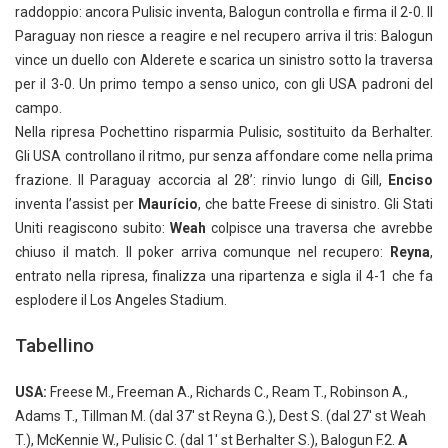
raddoppio: ancora Pulisic inventa, Balogun controlla e firma il 2-0. Il
Paraguay non riesce a reagire e nel recupero arriva il tris: Balogun
vince un duello con Alderete e scarica un sinistro sotto la traversa
per il 3-0. Un primo tempo a senso unico, con gli USA padroni del
campo.
Nella ripresa Pochettino risparmia Pulisic, sostituito da Berhalter.
Gli USA controllano il ritmo, pur senza affondare come nella prima
frazione. Il Paraguay accorcia al 28’: rinvio lungo di Gill,
Enciso
inventa l’assist per
Maurício
, che batte Freese di sinistro. Gli Stati
Uniti reagiscono subito:
Weah
colpisce una traversa che avrebbe
chiuso il match. Il poker arriva comunque nel recupero:
Reyna
,
entrato nella ripresa, finalizza una ripartenza e sigla il 4-1 che fa
esplodere il Los Angeles Stadium.
Tabellino
USA:
Freese M., Freeman A., Richards C., Ream T., Robinson A.,
Adams T., Tillman M. (dal 37′ st Reyna G.), Dest S. (dal 27′ st Weah
T.), McKennie W., Pulisic C. (dal 1′ st Berhalter S.), Balogun F.2.
A