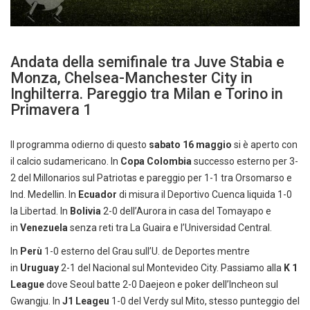
Andata della semifinale tra Juve Stabia e
Monza, Chelsea-Manchester City in
Inghilterra. Pareggio tra Milan e Torino in
Primavera 1
Il programma odierno di questo
sabato 16 maggio
si è aperto con
il calcio sudamericano. In
Copa Colombia
successo esterno per 3-
2 del Millonarios sul Patriotas e pareggio per 1-1 tra Orsomarso e
Ind. Medellin. In
Ecuador
di misura il Deportivo Cuenca liquida 1-0
la Libertad. In
Bolivia
2-0 dell’Aurora in casa del Tomayapo e
in
Venezuela
senza reti tra La Guaira e l’Universidad Central.
In
Perù
1-0 esterno del Grau sull’U. de Deportes mentre
in
Uruguay
2-1 del Nacional sul Montevideo City. Passiamo alla
K 1
League
dove Seoul batte 2-0 Daejeon e poker dell’Incheon sul
Gwangju. In
J1 Leageu
1-0 del Verdy sul Mito, stesso punteggio del